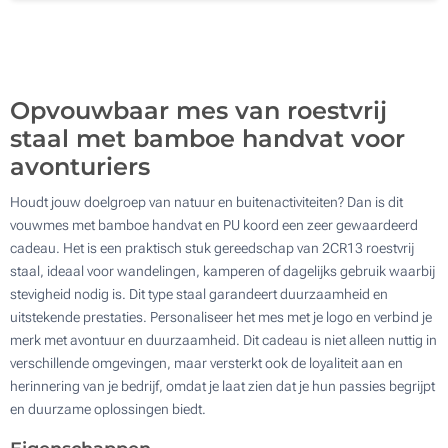
Lasergravering (Aan een zijde)
500
Zonder opdruk
Update
Kies jouw aantal :
Opvouwbaar mes van roestvrij
staal met bamboe handvat voor
avonturiers
Houdt jouw doelgroep van natuur en buitenactiviteiten? Dan is dit
vouwmes met bamboe handvat en PU koord een zeer gewaardeerd
cadeau. Het is een praktisch stuk gereedschap van 2CR13 roestvrij
staal, ideaal voor wandelingen, kamperen of dagelijks gebruik waarbij
stevigheid nodig is. Dit type staal garandeert duurzaamheid en
uitstekende prestaties. Personaliseer het mes met je logo en verbind je
merk met avontuur en duurzaamheid. Dit cadeau is niet alleen nuttig in
verschillende omgevingen, maar versterkt ook de loyaliteit aan en
herinnering van je bedrijf, omdat je laat zien dat je hun passies begrijpt
en duurzame oplossingen biedt.