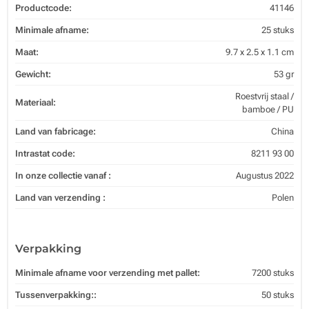
Productcode:
41146
Minimale afname:
25 stuks
Maat:
9.7 x 2.5 x 1.1 cm
Gewicht:
53 gr
Roestvrij staal /
Materiaal:
bamboe / PU
Land van fabricage:
China
Intrastat code:
8211 93 00
In onze collectie vanaf :
Augustus 2022
Land van verzending :
Polen
Verpakking
Minimale afname voor verzending met pallet:
7200 stuks
Tussenverpakking::
50 stuks