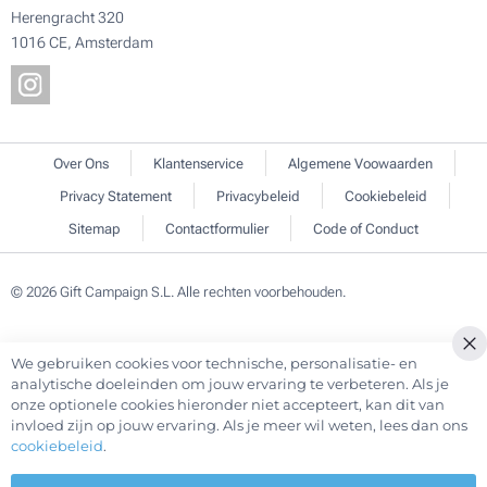
Herengracht 320
1016 CE, Amsterdam
Over Ons
Klantenservice
Algemene Voowaarden
Privacy Statement
Privacybeleid
Cookiebeleid
Sitemap
Contactformulier
Code of Conduct
© 2026 Gift Campaign S.L. Alle rechten voorbehouden.
We gebruiken cookies voor technische, personalisatie- en
Cl
analytische doeleinden om jouw ervaring te verbeteren. Als je
Co
onze optionele cookies hieronder niet accepteert, kan dit van
Ba
invloed zijn op jouw ervaring. Als je meer wil weten, lees dan ons
cookiebeleid
.