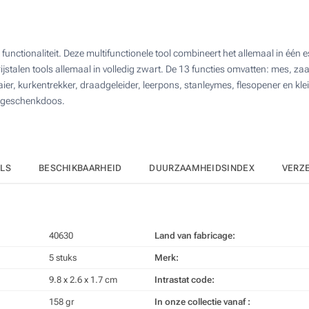
25
Lasergraveren (Aan een kant)
50
unctionaliteit. Deze multifunctionele tool combineert het allemaal in één 
Zonder opdruk
100
talen tools allemaal in volledig zwart. De 13 functies omvatten: mes, zaag,
, kurkentrekker, draadgeleider, leerpons, stanleymes, flesopener en klein
Upd
Kies jouw aantal :
xe geschenkdoos.
ILS
BESCHIKBAARHEID
DUURZAAMHEIDSINDEX
VERZ
40630
Land van fabricage:
5 stuks
Merk:
9.8 x 2.6 x 1.7 cm
Intrastat code:
158 gr
In onze collectie vanaf :