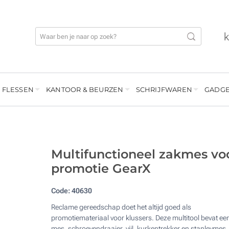
 FLESSEN
KANTOOR & BEURZEN
SCHRIJFWAREN
GADGE
Multifunctioneel zakmes vo
promotie GearX
Code:
40630
Reclame gereedschap doet het altijd goed als
promotiemateriaal voor klussers. Deze multitool bevat ee
mes, schroevendraaier, vijl, kurkentrekker en stanleymes.