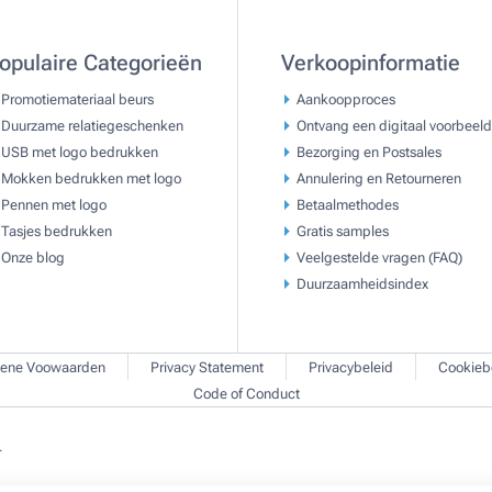
opulaire Categorieën
Verkoopinformatie
Promotiemateriaal beurs
Aankoopproces
Duurzame relatiegeschenken
Ontvang een digitaal voorbeeld
USB met logo bedrukken
Bezorging en Postsales
Mokken bedrukken met logo
Annulering en Retourneren
Pennen met logo
Betaalmethodes
Tasjes bedrukken
Gratis samples
Onze blog
Veelgestelde vragen (FAQ)
Duurzaamheidsindex
ene Voowaarden
Privacy Statement
Privacybeleid
Cookieb
Code of Conduct
.