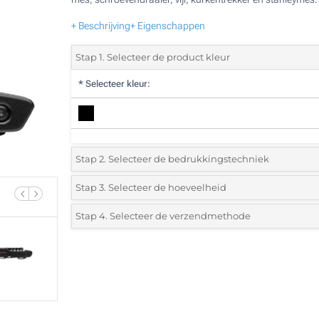
+ Beschrijving
+ Eigenschappen
Stap 1. Selecteer de product kleur
*
Selecteer kleur:
Stap 2. Selecteer de bedrukkingstechniek
*
Selecteer de bedrukking en kleuren van het logo:
Stap 3. Selecteer de hoeveelheid
*
Selecteer uit de lijst of voeg het gewenste aantal in
Stap 4. Selecteer de verzendmethode
1 Kleur (Aan een kant)
Aantal
Standard
Prijs/eenheid
2 Kleuren (Aan een kant)
5
3 Kleuren (Aan een kant)
10
4 Kleuren (Aan een kant)