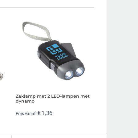
Zaklamp met 2 LED-lampen met
Metalen zakmes m
dynamo
verschillende func
€ 1,36
€ 2,16
Prijs vanaf:
Prijs vanaf: