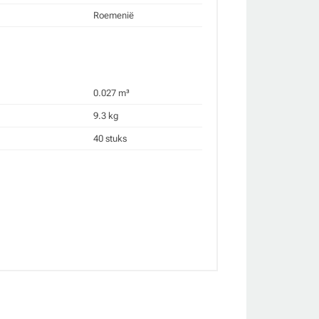
Roemenië
0.027 m³
9.3 kg
40 stuks