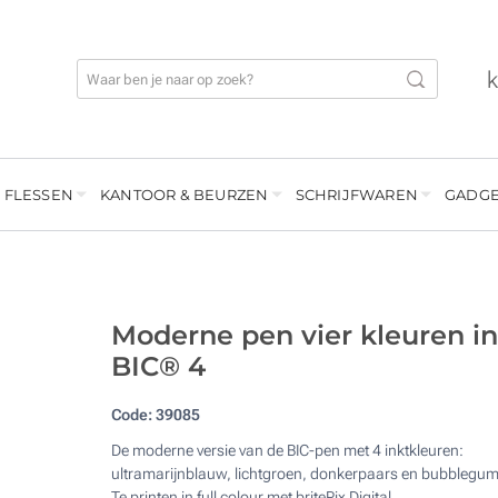
 FLESSEN
KANTOOR & BEURZEN
SCHRIJFWAREN
GADGE
Moderne pen vier kleuren in
BIC® 4
Code:
39085
De moderne versie van de BIC-pen met 4 inktkleuren:
ultramarijnblauw, lichtgroen, donkerpaars en bubblegum
Te printen in full colour met britePix Digital.