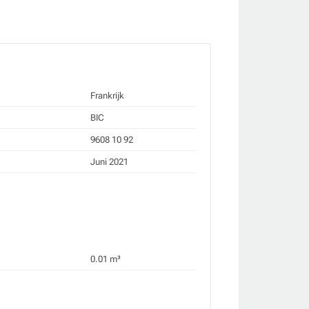
Frankrijk
BIC
9608 10 92
Juni 2021
0.01 m³