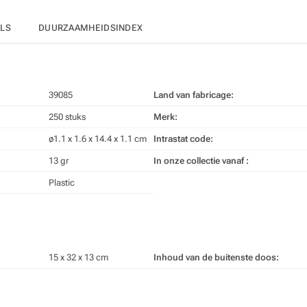
ILS
DUURZAAMHEIDSINDEX
39085
Land van fabricage:
250 stuks
Merk:
ø1.1 x 1.6 x 14.4 x 1.1 cm
Intrastat code:
13 gr
In onze collectie vanaf :
Plastic
15 x 32 x 13 cm
Inhoud van de buitenste doos: