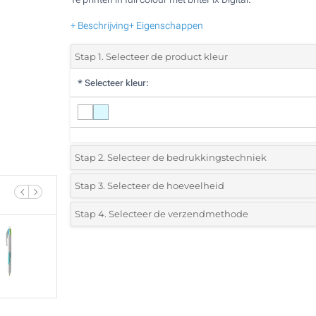
+ Beschrijving
+ Eigenschappen
Stap 1. Selecteer de product kleur
*
Selecteer kleur:
Stap 2. Selecteer de bedrukkingstechniek
*
Selecteer de bedrukking en kleuren van het logo:
Stap 3. Selecteer de hoeveelheid
*
Selecteer uit de lijst of voeg het gewenste aantal in
Stap 4. Selecteer de verzendmethode
1 Kleur (Enkelzijdig)
Aantal
Standard
Prijs/eenheid
2 Kleuren (Enkelzijdig)
250
3 Kleuren (Enkelzijdig)
500
4 Kleuren (Enkelzijdig)