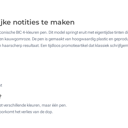
1250
Digitale kleurendruk (Enkelzijdig)
2500
ijke notities te maken
5000
onische BIC 4-kleuren pen. Dit model springt eruit met eigentijdse tinten di
Upd
Kies jouw aantal :
s en kauwgomroze. De pen is gemaakt van hoogwaardig plastic en geprodu
en haarscherp resultaat. Een tijdloos promotieartikel dat klassiek schrijfge
nt
?
t verschillende kleuren, maar één pen.
orkomt het verlies van de dop.