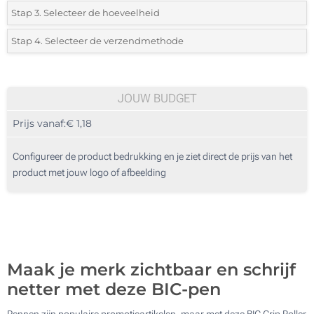
*
Selecteer de bedrukking en kleuren van het logo:
Stap 3. Selecteer de hoeveelheid
*
Selecteer uit de lijst of voeg het gewenste aantal in
Stap 4. Selecteer de verzendmethode
1 Kleur (Enkelzijdig)
Aantal
Standard
Prijs/eenheid
2 Kleuren (Enkelzijdig)
250
JOUW BUDGET
3 Kleuren (Enkelzijdig)
Prijs vanaf:
€ 1,18
500
1250
Configureer de product bedrukking en je ziet direct de prijs van het
product met jouw logo of afbeelding
2500
5000
Update
Kies jouw aantal :
Maak je merk zichtbaar en schrijf
netter met deze BIC-pen
Pennen zijn populaire promotieartikelen, maar met deze BIC Grip Roller