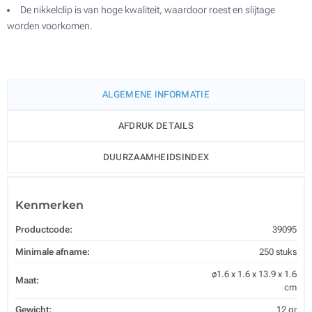
De nikkelclip is van hoge kwaliteit, waardoor roest en slijtage
worden voorkomen.
ALGEMENE INFORMATIE
AFDRUK DETAILS
DUURZAAMHEIDSINDEX
Kenmerken
Productcode:
39095
Minimale afname:
250 stuks
ø1.6 x 1.6 x 13.9 x 1.6
Maat:
cm
Gewicht:
12 gr