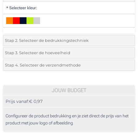
*
Selecteer kleur:
Stap 2. Selecteer de bedrukkingstechniek
*
Selecteer de bedrukking en kleuren van het logo:
Stap 3. Selecteer de hoeveelheid
*
Selecteer uit de lijst of voeg het gewenste aantal in
Stap 4. Selecteer de verzendmethode
Reliëfdruk (Enkelzijdig)
Aantal
Standard
Prijs/eenheid
Lasergravering (Enkelzijdig)
25
JOUW BUDGET
Zonder opdruk
Prijs vanaf:
€ 0,97
50
125
Configureer de product bedrukking en je ziet direct de prijs van het
product met jouw logo of afbeelding
250