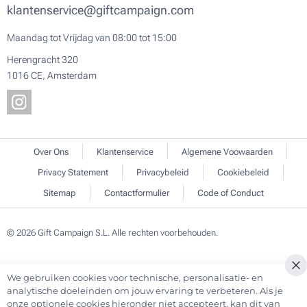
klantenservice@giftcampaign.com
Maandag tot Vrijdag van 08:00 tot 15:00
Herengracht 320
1016 CE, Amsterdam
Over Ons
Klantenservice
Algemene Voowaarden
Privacy Statement
Privacybeleid
Cookiebeleid
Sitemap
Contactformulier
Code of Conduct
© 2026 Gift Campaign S.L. Alle rechten voorbehouden.
We gebruiken cookies voor technische, personalisatie- en
Cl
analytische doeleinden om jouw ervaring te verbeteren. Als je
Co
onze optionele cookies hieronder niet accepteert, kan dit van