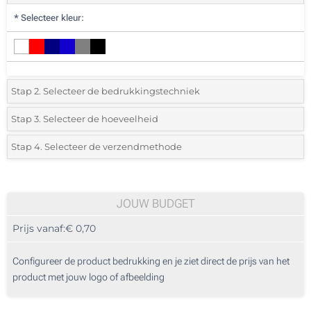
*
Selecteer kleur:
Stap 2. Selecteer de bedrukkingstechniek
*
Selecteer de bedrukking en kleuren van het logo:
Stap 3. Selecteer de hoeveelheid
*
Selecteer uit de lijst of voeg het gewenste aantal in
Stap 4. Selecteer de verzendmethode
1 Kleur (Op de clip)
Aantal
Standard
Prijs/eenheid
2 Kleuren (Op de clip)
25
JOUW BUDGET
3 Kleuren (Op de clip)
Prijs vanaf:
€ 0,70
50
4 Kleuren (Op de clip)
125
Configureer de product bedrukking en je ziet direct de prijs van het
Lasergravering (Enkelzijdig)
product met jouw logo of afbeelding
250
Full colour bedrukking (Op de clip)