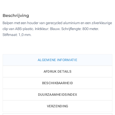
500
Zonder opdruk
Update
Kies jouw aantal :
Beschrijving
Balpen met een houder van gerecycled aluminium en een zilverkleurige
clip van ABS-plastic. Inktkleur: Blauw. Schrijflengte: 800 meter.
Stiftmaat: 1,0 mm.
ALGEMENE INFORMATIE
AFDRUK DETAILS
BESCHIKBAARHEID
DUURZAAMHEIDSINDEX
VERZENDING