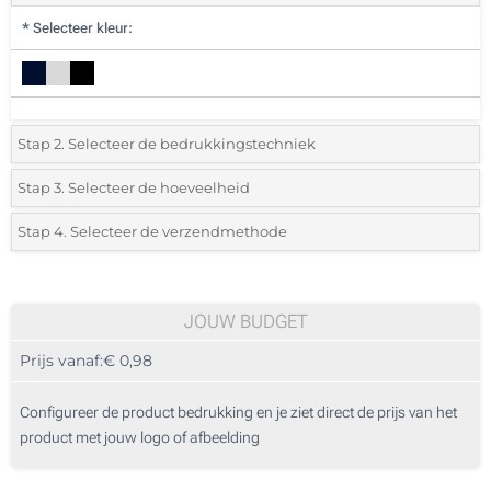
*
Selecteer kleur:
Stap 2. Selecteer de bedrukkingstechniek
*
Selecteer de bedrukking en kleuren van het logo:
Stap 3. Selecteer de hoeveelheid
*
Selecteer uit de lijst of voeg het gewenste aantal in
Stap 4. Selecteer de verzendmethode
Lasergravering (Op de clip)
Aantal
Standard
Prijs/eenheid
Lasergravering (Enkelzijdig)
25
JOUW BUDGET
Digitale full colour bedrukking (Enkelzijdig)
Prijs vanaf:
€ 0,98
50
Zonder opdruk
125
Configureer de product bedrukking en je ziet direct de prijs van het
product met jouw logo of afbeelding
250