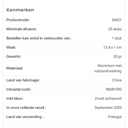
Kenmerken
Productcode:
54421
Minimale afname:
25 stuks
Bestellen kan enkel in veelvouden van:
1 stuk
Maat:
13.8 x 1 cm
Gewicht:
20 gr
Aluminium met
Materiaal:
rubberafwerking
Land van fabricage:
China
Intrastat code:
96081092
Inkt kleur:
Zwart schrijvend
In onze collectie vanaf :
September 2025
Land van verzending :
Portugal