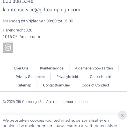
020 808 3348
klantenservice@giftcampaign.com
Maandag tot Vrijdag van 08:00 tot 15:00
Herengracht 320
1016 CE, Amsterdam
Over Ons
Klantenservice
Algemene Voowaarden
Privacy Statement
Privacybeleid
Cookiebeleid
Sitemap
Contactformulier
Code of Conduct
© 2026 Gift Campaign S.L. Alle rechten voorbehouden.
We gebruiken cookies voor technische, personalisatie- en
Cl
analytische doeleinden om jouw ervaring te verbeteren. Als je