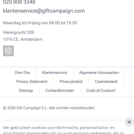
020 808 3348
klantenservice@giftcampaign.com
Maandag tot Vrijdag van 08:00 tot 15:00
Herengracht 320
1016 CE, Amsterdam
Over Ons
Klantenservice
Algemene Voowaarden
Privacy Statement
Privacybeleid
Cookiebeleid
Sitemap
Contactformulier
Code of Conduct
© 2026 Gift Campaign S.L. Alle rechten voorbehouden.
We gebruiken cookies voor technische, personalisatie- en
Cl
analytische doeleinden om jouw ervaring te verbeteren. Als je