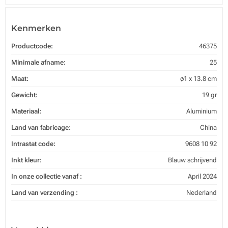
Kenmerken
Productcode:
46375
Minimale afname:
25
Maat:
ø1 x 13.8 cm
Gewicht:
19 gr
Materiaal:
Aluminium
Land van fabricage:
China
Intrastat code:
9608 10 92
Inkt kleur:
Blauw schrijvend
In onze collectie vanaf :
April 2024
Land van verzending :
Nederland