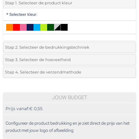
Stap 1. Selecteer de product kleur
*
Selecteer kleur:
Stap 2. Selecteer de bedrukkingstechniek
*
Selecteer de bedrukking en kleuren van het logo:
Stap 3. Selecteer de hoeveelheid
*
Selecteer uit de lijst of voeg het gewenste aantal in
Stap 4. Selecteer de verzendmethode
Reliëfdruk (Enkelzijdig)
Aantal
Standard
Prijs/eenheid
Lasergravering (Enkelzijdig)
25
JOUW BUDGET
Zonder opdruk
Prijs vanaf:
€ 0,55
50
125
Configureer de product bedrukking en je ziet direct de prijs van het
product met jouw logo of afbeelding
250