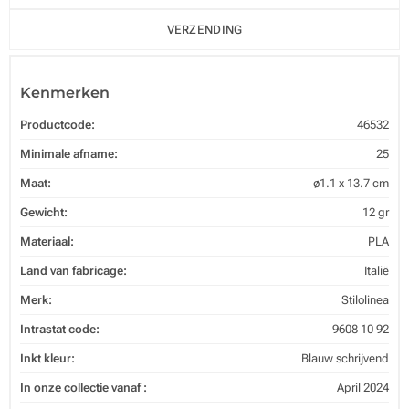
VERZENDING
Kenmerken
Productcode:
46532
Minimale afname:
25
Maat:
ø1.1 x 13.7 cm
Gewicht:
12 gr
Materiaal:
PLA
Land van fabricage:
Italië
Merk:
Stilolinea
Intrastat code:
9608 10 92
Inkt kleur:
Blauw schrijvend
In onze collectie vanaf :
April 2024