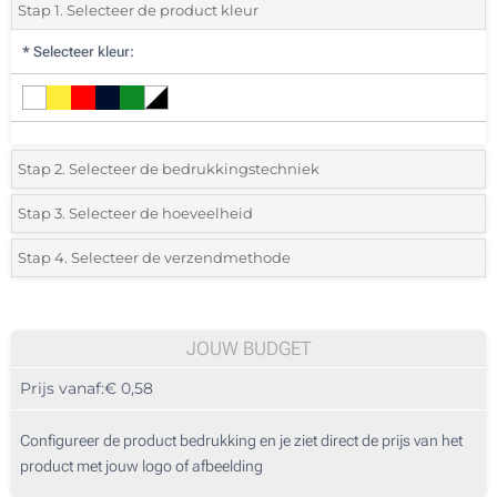
Stap 1. Selecteer de product kleur
*
Selecteer kleur:
Stap 2. Selecteer de bedrukkingstechniek
*
Selecteer de bedrukking en kleuren van het logo:
Stap 3. Selecteer de hoeveelheid
*
Selecteer uit de lijst of voeg het gewenste aantal in
Stap 4. Selecteer de verzendmethode
1 Kleur (Enkelzijdig)
Aantal
Standard
Prijs/eenheid
2 Kleuren (Enkelzijdig)
25
JOUW BUDGET
3 Kleuren (Enkelzijdig)
Prijs vanaf:
€ 0,58
50
4 Kleuren (Enkelzijdig)
125
Configureer de product bedrukking en je ziet direct de prijs van het
Zonder opdruk
product met jouw logo of afbeelding
250