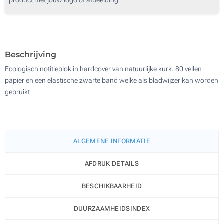
700
Digitale full colour transferdruk (Voorzijde)
1400
Zonder opdruk
Update
Kies jouw aantal :
Beschrijving
Ecologisch notitieblok in hardcover van natuurlijke kurk. 80 vellen
papier en een elastische zwarte band welke als bladwijzer kan worden
gebruikt
ALGEMENE INFORMATIE
AFDRUK DETAILS
BESCHIKBAARHEID
DUURZAAMHEIDSINDEX