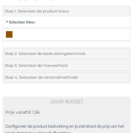
Stap 1. Selecteer de product kleur
*
Selecteer kleur:
Stap 2. Selecteer de bedrukkingstechniek
*
Selecteer de bedrukking en kleuren van het logo:
Stap 3. Selecteer de hoeveelheid
*
Selecteer uit de lijst of voeg het gewenste aantal in
Stap 4. Selecteer de verzendmethode
1 Kleur (Voorzijde)
Aantal
Standard
Prijs/eenheid
2 Kleuren (Voorzijde)
70
JOUW BUDGET
3 Kleuren (Voorzijde)
Prijs vanaf:
€ 1,56
140
4 Kleuren (Voorzijde)
350
Configureer de product bedrukking en je ziet direct de prijs van het
Lasergravering (Voorkant)
product met jouw logo of afbeelding