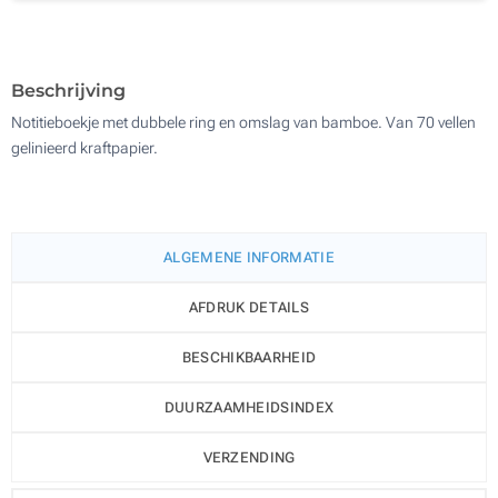
Zonder opdruk
200
Update
Kies jouw aantal :
Beschrijving
Notitieboekje met dubbele ring en omslag van bamboe. Van 70 vellen
gelinieerd kraftpapier.
ALGEMENE INFORMATIE
AFDRUK DETAILS
BESCHIKBAARHEID
DUURZAAMHEIDSINDEX
VERZENDING