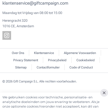
klantenservice@giftcampaign.com
Maandag tot Vrijdag van 08:00 tot 15:00
Herengracht 320
1016 CE, Amsterdam
Over Ons
Klantenservice
Algemene Voowaarden
Privacy Statement
Privacybeleid
Cookiebeleid
Sitemap
Contactformulier
Code of Conduct
© 2026 Gift Campaign S.L. Alle rechten voorbehouden.
We gebruiken cookies voor technische, personalisatie- en
Cl
analytische doeleinden om jouw ervaring te verbeteren. Als je
Co
onze optionele cookies hieronder niet accepteert, kan dit van
Ba