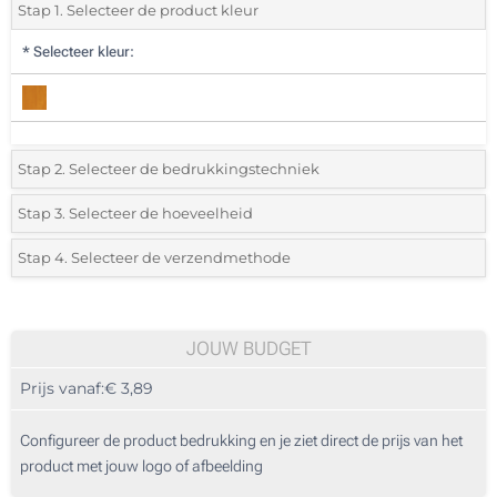
Stap 1. Selecteer de product kleur
*
Selecteer kleur:
Stap 2. Selecteer de bedrukkingstechniek
*
Selecteer de bedrukking en kleuren van het logo:
Stap 3. Selecteer de hoeveelheid
*
Selecteer uit de lijst of voeg het gewenste aantal in
Stap 4. Selecteer de verzendmethode
1 Kleur (Aan een kant)
Aantal
Standard
Prijs/eenheid
2 Kleuren (Aan een kant)
10
JOUW BUDGET
3 Kleuren (Aan een kant)
Prijs vanaf:
€ 3,89
20
4 Kleuren (Aan een kant)
50
Configureer de product bedrukking en je ziet direct de prijs van het
Lasergravering (Aan een kant)
product met jouw logo of afbeelding
100