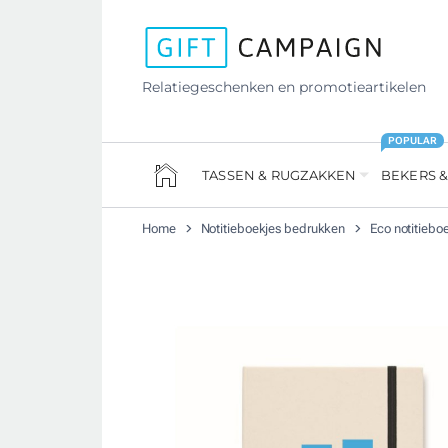
Relatiegeschenken en promotieartikelen
POPULAR
TASSEN & RUGZAKKEN
BEKERS &
Home
Notitieboekjes bedrukken
Eco notitiebo