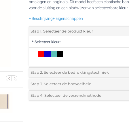
omslagen en pagina's. Dit model heeft een elastische ba
voor de sluiting en een bladwijzer van selecteerbare kleur.
+ Beschrijving
+ Eigenschappen
Stap 1. Selecteer de product kleur
*
Selecteer kleur:
Stap 2. Selecteer de bedrukkingstechniek
*
Selecteer de bedrukking en kleuren van het logo:
Stap 3. Selecteer de hoeveelheid
*
Selecteer uit de lijst of voeg het gewenste aantal in
Stap 4. Selecteer de verzendmethode
1 Kleur (Op de kaft)
Aantal
Standard
Prijs/eenheid
2 Kleuren (Op de kaft)
25
3 Kleuren (Op de kaft)