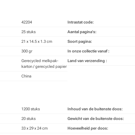
42204
Intrastat code:
25 stuks
Aantal pagina's:
21 x 14.5 x 1.3 cm
Soort pagina:
300 gr
In onze collectie vanaf :
Gerecycled melkpak-
Land van verzending :
karton / gerecycled papier
China
1200 stuks
Inhoud van de buitenste doos:
20 stuks
Gewicht van de buitenste doos:
33 x 29 x 24 cm
Hoeveelheid per doos: