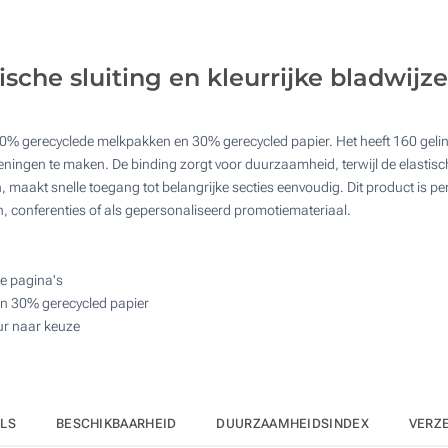
50
4 Kleuren (Op de kaft)
125
Reliëfdruk (Op de kaft)
sche sluiting en kleurrijke bladwijze
250
Digitale full colour bedrukking (Aan een kant)
500
70% gerecyclede melkpakken en 30% gerecycled papier. Het heeft 160 gelini
Zonder opdruk
Upd
Kies jouw aantal :
ningen te maken. De binding zorgt voor duurzaamheid, terwijl de elastisch
n, maakt snelle toegang tot belangrijke secties eenvoudig. Dit product is p
, conferenties of als gepersonaliseerd promotiemateriaal.
de pagina's
n 30% gerecycled papier
eur naar keuze
ILS
BESCHIKBAARHEID
DUURZAAMHEIDSINDEX
VERZ