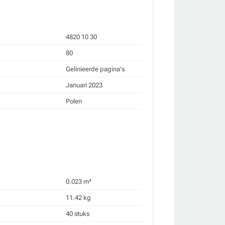
4820 10 30
80
Gelinieerde pagina's
Januari 2023
Polen
0.023 m³
11.42 kg
40 stuks