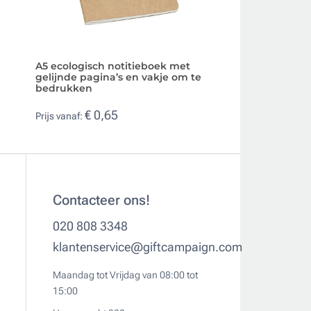
A5 ecologisch notitieboek met
B7 blanco notitie
gelijnde pagina’s en vakje om te
en gerecycled pa
bedrukken
€ 0,33
Prijs vanaf:
€ 0,65
Prijs vanaf:
Contacteer ons!
020 808 3348
klantenservice@giftcampaign.com
Maandag tot Vrijdag van 08:00 tot
15:00