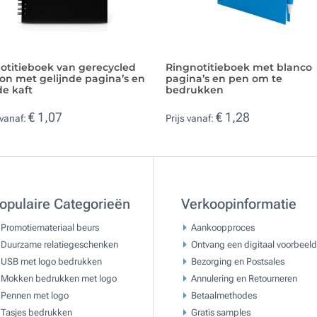
otitieboek van gerecycled
Ringnotitieboek met blanco
on met gelijnde pagina’s en
pagina’s en pen om te
e kaft
bedrukken
€ 1,07
€ 1,28
 vanaf:
Prijs vanaf:
opulaire Categorieën
Verkoopinformatie
Promotiemateriaal beurs
Aankoopproces
Duurzame relatiegeschenken
Ontvang een digitaal voorbeeld
USB met logo bedrukken
Bezorging en Postsales
Mokken bedrukken met logo
Annulering en Retourneren
Pennen met logo
Betaalmethodes
Tasjes bedrukken
Gratis samples