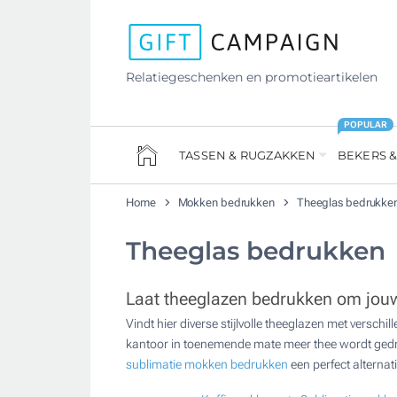
Relatiegeschenken en promotieartikelen
POPULAR
TASSEN & RUGZAKKEN
BEKERS &
Home
Mokken bedrukken
Theeglas bedrukke
Theeglas bedrukken
Laat theeglazen bedrukken om jouw 
Vindt hier diverse stijlvolle theeglazen met versch
kantoor in toenemende mate meer thee wordt gedro
sublimatie mokken bedrukken
een perfect alternati