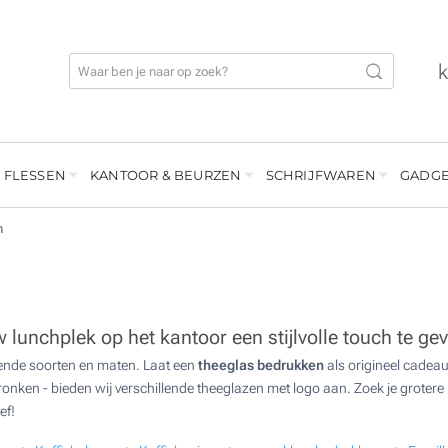
 FLESSEN
KANTOOR & BEURZEN
SCHRIJFWAREN
GADGE
n
lunchplek op het kantoor een stijlvolle touch te ge
illende soorten en maten. Laat een
theeglas bedrukken
als origineel cadea
nken - bieden wij verschillende theeglazen met logo aan. Zoek je grotere
ef!