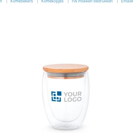
en
Koffiebekers
Koffiekopjes
rvs mokken bedrukken
Email