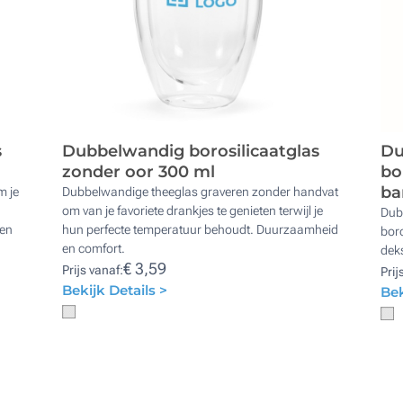
s
Dubbelwandig borosilicaatglas
Du
zonder oor 300 ml
bo
ba
m je
Dubbelwandige theeglas graveren zonder handvat
om van je favoriete drankjes te genieten terwijl je
Dub
een
hun perfecte temperatuur behoudt. Duurzaamheid
boro
en comfort.
deks
€ 3,59
Prijs vanaf:
Prij
Bekijk Details >
Bek