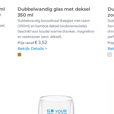
ml
Dubbelwandig glas met deksel
Du
350 ml
zo
t
Dubbelwandig borosilicaat theeglas met naam
Dub
sel,
(350ml) en bamboe deksel (sicilonenisolatie).
hand
Geschikt voor koude/ warme dranken, magnetron
drin
en vaatwasser (excl. deksel).
per
€ 3,52
Prijs vanaf:
Prij
Bekijk Details >
Bek