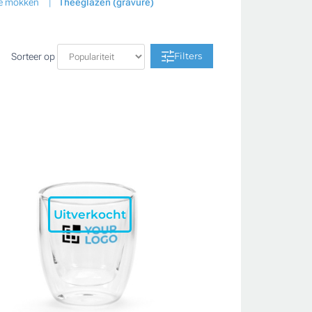
le mokken
Theeglazen (gravure)
Filters
Sorteer op
Uitverkocht