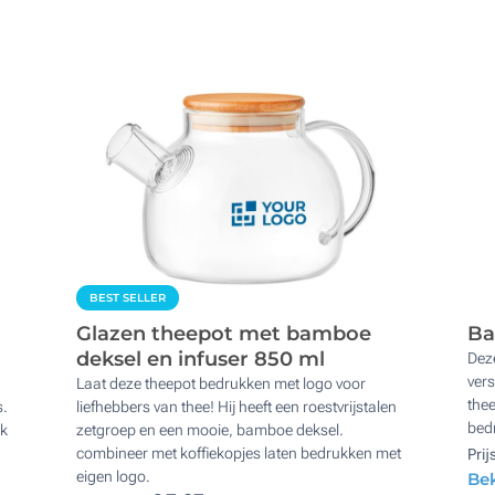
BEST SELLER
Glazen theepot met bamboe
Ba
deksel en infuser 850 ml
Dez
vers
Laat deze theepot bedrukken met logo voor
thee
s.
liefhebbers van thee! Hij heeft een roestvrijstalen
bedr
nk
zetgroep en een mooie, bamboe deksel.
combineer met koffiekopjes laten bedrukken met
Prij
eigen logo.
Bek