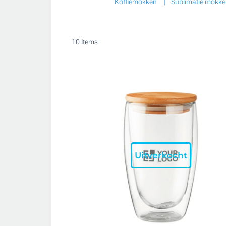
Koffiemokken
Sublimatie mokk
10
Items
Uitverkocht