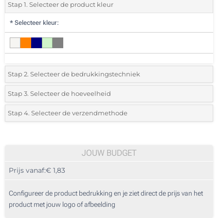
Stap 1. Selecteer de product kleur
*
Selecteer kleur:
Stap 2. Selecteer de bedrukkingstechniek
*
Selecteer de bedrukking en kleuren van het logo:
Stap 3. Selecteer de hoeveelheid
*
Selecteer uit de lijst of voeg het gewenste aantal in
Stap 4. Selecteer de verzendmethode
1 Kleur (Aan een kant)
Aantal
Standard
Prijs/eenheid
1 Kleur (Rondom)
25
JOUW BUDGET
2 Kleuren (Rondom)
Prijs vanaf:
€ 1,83
50
3 Kleuren (Rondom)
125
Configureer de product bedrukking en je ziet direct de prijs van het
4 Kleuren (Rondom)
product met jouw logo of afbeelding
250