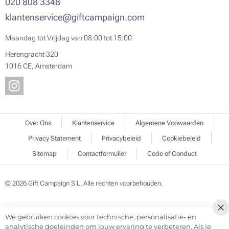
020 808 3348
klantenservice@giftcampaign.com
Maandag tot Vrijdag van 08:00 tot 15:00
Herengracht 320
1016 CE, Amsterdam
Over Ons
Klantenservice
Algemene Voowaarden
Privacy Statement
Privacybeleid
Cookiebeleid
Sitemap
Contactformulier
Code of Conduct
© 2026 Gift Campaign S.L. Alle rechten voorbehouden.
We gebruiken cookies voor technische, personalisatie- en
Cl
analytische doeleinden om jouw ervaring te verbeteren. Als je