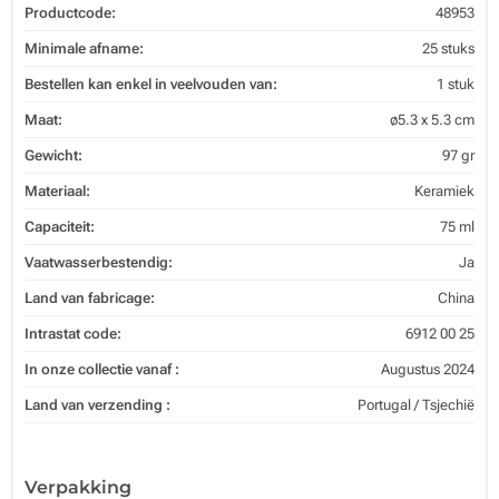
Productcode:
48953
Minimale afname:
25 stuks
Bestellen kan enkel in veelvouden van:
1 stuk
Maat:
ø5.3 x 5.3 cm
Gewicht:
97 gr
Materiaal:
Keramiek
Capaciteit:
75 ml
Vaatwasserbestendig:
Ja
Land van fabricage:
China
Intrastat code:
6912 00 25
In onze collectie vanaf :
Augustus 2024
Land van verzending :
Portugal / Tsjechië
Verpakking