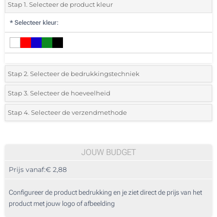
Stap 1. Selecteer de product kleur
*
Selecteer kleur:
Stap 2. Selecteer de bedrukkingstechniek
*
Selecteer de bedrukking en kleuren van het logo:
Stap 3. Selecteer de hoeveelheid
*
Selecteer uit de lijst of voeg het gewenste aantal in
Stap 4. Selecteer de verzendmethode
1 Kleur (Rondom geprint)
Aantal
Standard
Prijs/eenheid
2 Kleuren (Rondom geprint)
10
JOUW BUDGET
3 Kleuren (Rondom geprint)
Prijs vanaf:
€ 2,88
20
4 Kleuren (Rondom geprint)
50
Configureer de product bedrukking en je ziet direct de prijs van het
Lasergravering rondom (Rondom geprint)
product met jouw logo of afbeelding
100