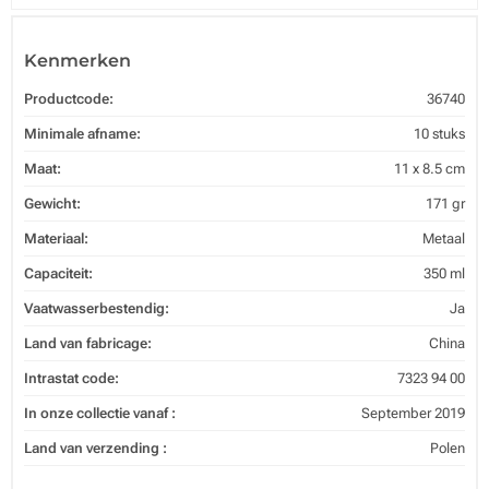
Kenmerken
Productcode:
36740
Minimale afname:
10 stuks
Maat:
11 x 8.5 cm
Gewicht:
171 gr
Materiaal:
Metaal
Capaciteit:
350 ml
Vaatwasserbestendig:
Ja
Land van fabricage:
China
Intrastat code:
7323 94 00
In onze collectie vanaf :
September 2019
Land van verzending :
Polen