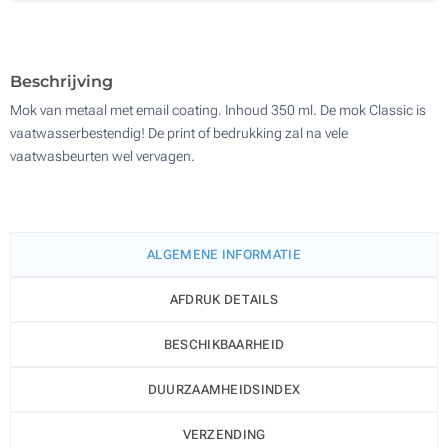
Zonder opdruk
200
Update
Kies jouw aantal :
Beschrijving
Mok van metaal met email coating. Inhoud 350 ml. De mok Classic is
vaatwasserbestendig! De print of bedrukking zal na vele
vaatwasbeurten wel vervagen.
ALGEMENE INFORMATIE
AFDRUK DETAILS
BESCHIKBAARHEID
DUURZAAMHEIDSINDEX
VERZENDING