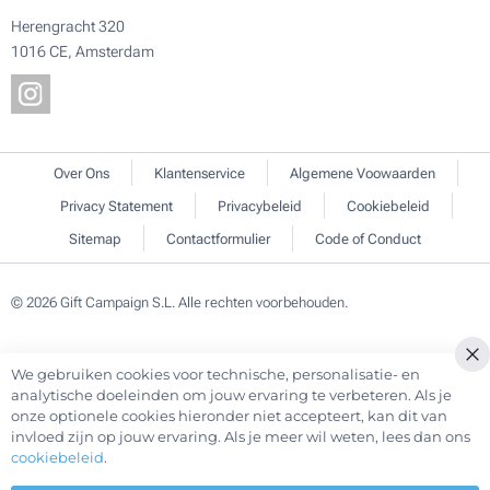
Herengracht 320
1016 CE, Amsterdam
Over Ons
Klantenservice
Algemene Voowaarden
Privacy Statement
Privacybeleid
Cookiebeleid
Sitemap
Contactformulier
Code of Conduct
© 2026 Gift Campaign S.L. Alle rechten voorbehouden.
We gebruiken cookies voor technische, personalisatie- en
Cl
analytische doeleinden om jouw ervaring te verbeteren. Als je
Co
onze optionele cookies hieronder niet accepteert, kan dit van
Ba
invloed zijn op jouw ervaring. Als je meer wil weten, lees dan ons
cookiebeleid
.