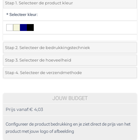
Stap 1. Selecteer de product kleur
*
Selecteer kleur:
Stap 2. Selecteer de bedrukkingstechniek
*
Selecteer de bedrukking en kleuren van het logo:
Stap 3. Selecteer de hoeveelheid
*
Selecteer uit de lijst of voeg het gewenste aantal in
Stap 4. Selecteer de verzendmethode
1 Kleur (Voorzijde van de kaft)
Aantal
Standard
Prijs/eenheid
2 Kleuren (Voorzijde van de kaft)
10
JOUW BUDGET
3 Kleuren (Voorzijde van de kaft)
Prijs vanaf:
€ 4,03
20
4 Kleuren (Voorzijde van de kaft)
50
Configureer de product bedrukking en je ziet direct de prijs van het
Lasergravering (Voorzijde van de kaft)
product met jouw logo of afbeelding
100