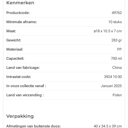
Kenmerken
Productcode:
49762
Minimale afname:
10 stuks
Maat:
ø18 x 10.5 x 7 cm
Gewicht:
283 gr
Materiaal:
PP
Capaciteit:
700 ml
Land van fabricage:
China
Intrastat code:
3924 10 00
In onze collectie vanaf :
Januari 2025
Land van verzending :
Polen
Verpakking
Afmetingen van buitenste doos:
40 x 34.5 x 39 cm