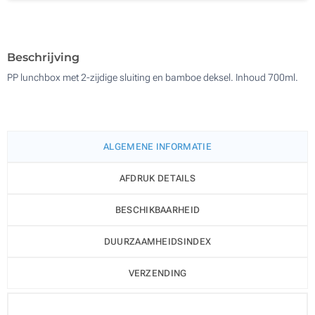
Doming (Aan een kant)
200
Zonder opdruk
Update
Kies jouw aantal :
Beschrijving
PP lunchbox met 2-zijdige sluiting en bamboe deksel. Inhoud 700ml.
ALGEMENE INFORMATIE
AFDRUK DETAILS
BESCHIKBAARHEID
DUURZAAMHEIDSINDEX
VERZENDING