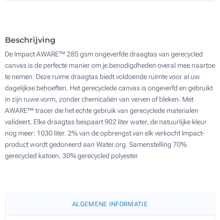
Borduurwerk (Aan een kant)
200
Zonder opdruk
Update
Kies jouw aantal :
Beschrijving
De Impact AWARE™ 285 gsm ongeverfde draagtas van gerecycled
canvas is de perfecte manier om je benodigdheden overal mee naartoe
te nemen. Deze ruime draagtas biedt voldoende ruimte voor al uw
dagelijkse behoeften. Het gerecyclede canvas is ongeverfd en gebruikt
in zijn ruwe vorm, zonder chemicaliën van verven of bleken. Met
AWARE™ tracer die het echte gebruik van gerecyclede materialen
valideert. Elke draagtas bespaart 902 liter water, de natuurlijke kleur
nog meer: 1030 liter. 2% van de opbrengst van elk verkocht Impact-
product wordt gedoneerd aan Water.org. Samenstelling 70%
gerecycled katoen, 30% gerecycled polyester.
ALGEMENE INFORMATIE