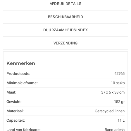
AFDRUK DETAILS
BESCHIKBAARHEID
DUURZAAMHEIDSINDEX
VERZENDING
Kenmerken
Productcode:
42765
Minimale afname:
10 stuks
Maat:
37 x 6 x 38 cm
Gewicht:
152 gr
Materiaal:
Gerecycled linnen
Capaciteit:
11 L
Land van fabricage:
Bangladesh