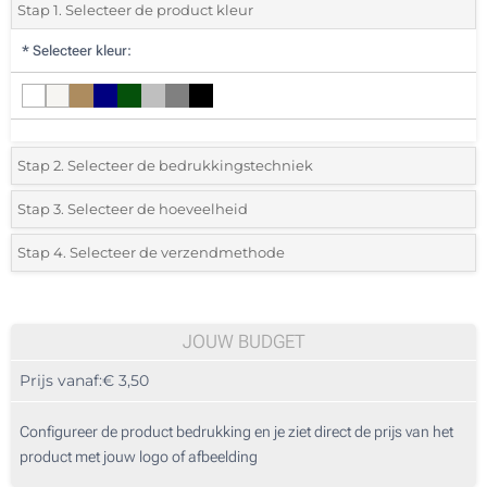
Stap 1. Selecteer de product kleur
*
Selecteer kleur:
Stap 2. Selecteer de bedrukkingstechniek
*
Selecteer de bedrukking en kleuren van het logo:
Stap 3. Selecteer de hoeveelheid
*
Selecteer uit de lijst of voeg het gewenste aantal in
Stap 4. Selecteer de verzendmethode
1 Kleur (Aan een kant)
Aantal
Standard
Prijs/eenheid
2 Kleuren (Aan een kant)
10
JOUW BUDGET
3 Kleuren (Aan een kant)
Prijs vanaf:
€ 3,50
20
4 Kleuren (Aan een kant)
50
Configureer de product bedrukking en je ziet direct de prijs van het
Digitale kleuren transfer (Aan een kant)
product met jouw logo of afbeelding
100