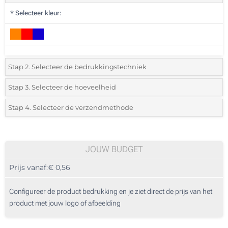
*
Selecteer kleur:
Stap 2. Selecteer de bedrukkingstechniek
*
Selecteer de bedrukking en kleuren van het logo:
Stap 3. Selecteer de hoeveelheid
*
Selecteer uit de lijst of voeg het gewenste aantal in
Stap 4. Selecteer de verzendmethode
1 Kleur (Aan een zijde)
Aantal
Standard
Prijs/eenheid
2 Kleuren (Aan een zijde)
150
JOUW BUDGET
3 Kleuren (Aan een zijde)
Prijs vanaf:
€ 0,56
300
4 Kleuren (Aan een zijde)
750
Configureer de product bedrukking en je ziet direct de prijs van het
Lasergravering (Aan een zijde)
product met jouw logo of afbeelding
1500
Zonder opdruk