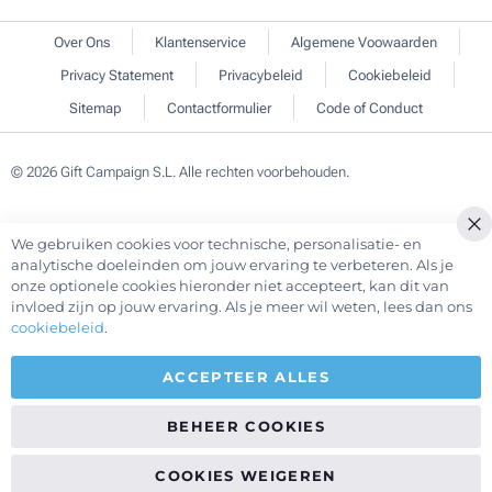
Over Ons
Klantenservice
Algemene Voowaarden
Privacy Statement
Privacybeleid
Cookiebeleid
Sitemap
Contactformulier
Code of Conduct
© 2026 Gift Campaign S.L. Alle rechten voorbehouden.
We gebruiken cookies voor technische, personalisatie- en
Cl
analytische doeleinden om jouw ervaring te verbeteren. Als je
Co
onze optionele cookies hieronder niet accepteert, kan dit van
Ba
invloed zijn op jouw ervaring. Als je meer wil weten, lees dan ons
cookiebeleid
.
ACCEPTEER ALLES
BEHEER COOKIES
COOKIES WEIGEREN