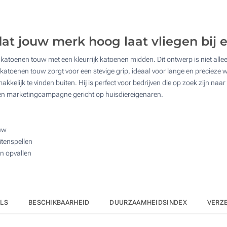
600
Zonder opdruk
1200
t jouw merk hoog laat vliegen bij e
2400
 katoenen touw met een kleurrijk katoenen midden. Dit ontwerp is niet all
Upd
Kies jouw aantal :
katoenen touw zorgt voor een stevige grip, ideaal voor lange en precieze wo
lijk te vinden buiten. Hij is perfect voor bedrijven die op zoek zijn naar
een marketingcampagne gericht op huisdiereigenaren.
ouw
itenspellen
n opvallen
ILS
BESCHIKBAARHEID
DUURZAAMHEIDSINDEX
VERZ