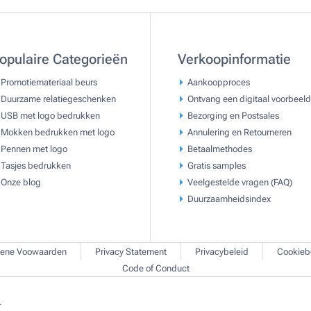
opulaire Categorieën
Verkoopinformatie
Promotiemateriaal beurs
Aankoopproces
Duurzame relatiegeschenken
Ontvang een digitaal voorbeeld
USB met logo bedrukken
Bezorging en Postsales
Mokken bedrukken met logo
Annulering en Retourneren
Pennen met logo
Betaalmethodes
Tasjes bedrukken
Gratis samples
Onze blog
Veelgestelde vragen (FAQ)
Duurzaamheidsindex
ene Voowaarden
Privacy Statement
Privacybeleid
Cookieb
Code of Conduct
.