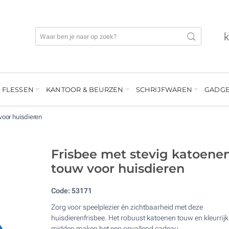
 FLESSEN
KANTOOR & BEURZEN
SCHRIJFWAREN
GADGE
oor huisdieren
Frisbee met stevig katoene
touw voor huisdieren
Code:
53171
Zorg voor speelplezier én zichtbaarheid met deze
huisdierenfrisbee. Het robuust katoenen touw en kleurrijk
midden maken het een opvallend cadeau.