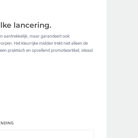
lke lancering.
een aantrekkelijk, maar garandeert ook
ate
rpen. Het kleurrijke midden trekt niet alleen de
 een praktisch en opvallend promotieartikel, ideaal
ENDING