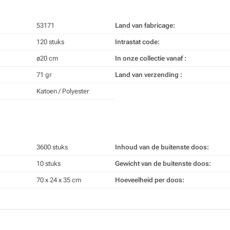
53171
Land van fabricage:
120 stuks
Intrastat code:
ø20 cm
In onze collectie vanaf :
71 gr
Land van verzending :
Katoen / Polyester
3600 stuks
Inhoud van de buitenste doos:
10 stuks
Gewicht van de buitenste doos:
70 x 24 x 35 cm
Hoeveelheid per doos: