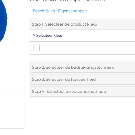
+ Beschrijving
+ Eigenschappen
Stap 1. Selecteer de product kleur
*
Selecteer kleur:
Stap 2. Selecteer de bedrukkingstechniek
*
Selecteer de bedrukking en kleuren van het logo:
Stap 3. Selecteer de hoeveelheid
*
Selecteer uit de lijst of voeg het gewenste aantal in
Stap 4. Selecteer de verzendmethode
1 Kleur (Aan een zijde)
Aantal
Standard
Prijs/eenheid
2 Kleuren (Aan een zijde)
120
3 Kleuren (Aan een zijde)
240
4 Kleuren (Aan een zijde)