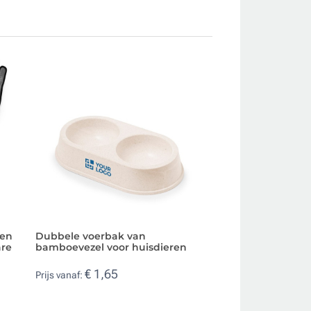
len
Dubbele voerbak van
Hondenpoepzakje
are
bamboevezel voor huisdieren
te bedrukken
€ 1,65
€ 0,45
Prijs vanaf:
Prijs vanaf: