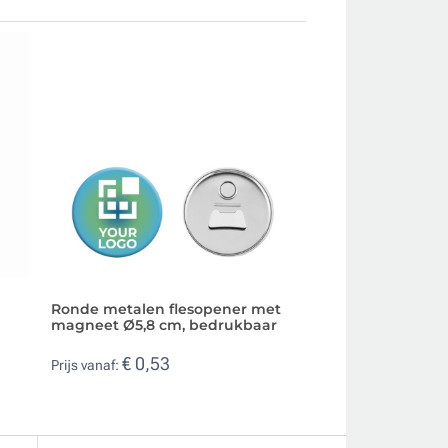
Ronde metalen flesopener met
Slaapmasker bed
magneet Ø5,8 cm, bedrukbaar
logo
€ 0,53
€ 0,42
Prijs vanaf:
Prijs vanaf: