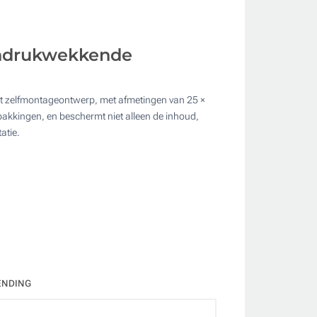
indrukwekkende
Het zelfmontageontwerp, met afmetingen van 25 ×
ate
pakkingen, en beschermt niet alleen de inhoud,
atie.
ENDING