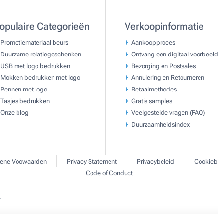
opulaire Categorieën
Verkoopinformatie
Promotiemateriaal beurs
Aankoopproces
Duurzame relatiegeschenken
Ontvang een digitaal voorbeeld
USB met logo bedrukken
Bezorging en Postsales
Mokken bedrukken met logo
Annulering en Retourneren
Pennen met logo
Betaalmethodes
Tasjes bedrukken
Gratis samples
Onze blog
Veelgestelde vragen (FAQ)
Duurzaamheidsindex
ene Voowaarden
Privacy Statement
Privacybeleid
Cookieb
Code of Conduct
.