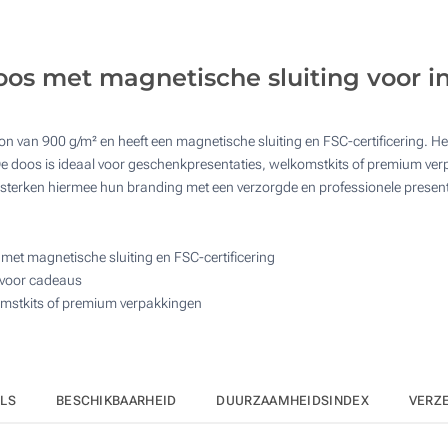
20
50
s met magnetische sluiting voor 
100
200
n van 900 g/m² en heeft een magnetische sluiting en FSC-certificering. 
Upd
Kies jouw aantal :
De doos is ideaal voor geschenkpresentaties, welkomstkits of premium ver
rsterken hiermee hun branding met een verzorgde en professionele present
et magnetische sluiting en FSC-certificering
l voor cadeaus
omstkits of premium verpakkingen
ILS
BESCHIKBAARHEID
DUURZAAMHEIDSINDEX
VERZ