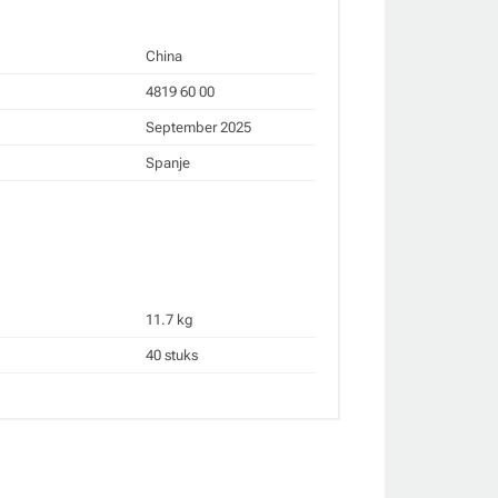
China
4819 60 00
September 2025
Spanje
11.7 kg
40 stuks