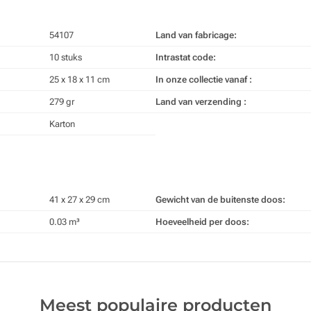
54107
Land van fabricage:
10 stuks
Intrastat code:
25 x 18 x 11 cm
In onze collectie vanaf :
279 gr
Land van verzending :
Karton
41 x 27 x 29 cm
Gewicht van de buitenste doos:
0.03 m³
Hoeveelheid per doos:
Meest populaire producten