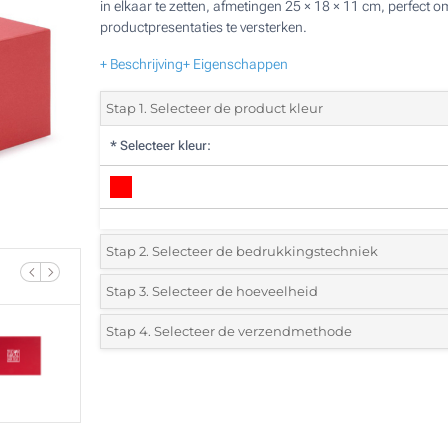
in elkaar te zetten, afmetingen 25 × 18 × 11 cm, perfect o
productpresentaties te versterken.
+ Beschrijving
+ Eigenschappen
Stap 1. Selecteer de product kleur
*
Selecteer kleur:
Stap 2. Selecteer de bedrukkingstechniek
*
Selecteer de bedrukking en kleuren van het logo:
Stap 3. Selecteer de hoeveelheid
*
Selecteer uit de lijst of voeg het gewenste aantal in
Stap 4. Selecteer de verzendmethode
1 Kleur (Aan een kant)
Aantal
Standard
Prijs/eenheid
Lasergravering (Aan een kant)
10
Zonder opdruk