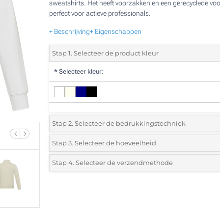
sweatshirts. Het heeft voorzakken en een gerecyclede voor
perfect voor actieve professionals.
+ Beschrijving
+ Eigenschappen
Stap 1. Selecteer de product kleur
*
Selecteer kleur:
Stap 2. Selecteer de bedrukkingstechniek
*
Selecteer de bedrukking en kleuren van het logo:
Stap 3. Selecteer de hoeveelheid
*
Selecteer het aantal 5 (Totale bestelling)
Stap 4. Selecteer de verzendmethode
1 Kleur (Op de borst)
Standard
Selecteer een kleur om de beschikbare hoeveelheden en m
2 Kleuren (Op de borst)
te zien.
Borduren (Op de borst)