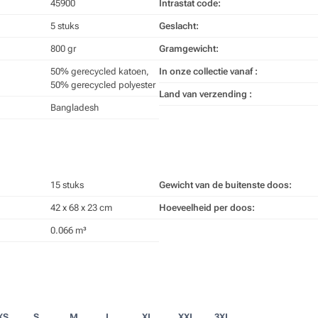
45900
Intrastat code:
5 stuks
Geslacht:
800 gr
Gramgewicht:
50% gerecycled katoen,
In onze collectie vanaf :
50% gerecycled polyester
Land van verzending :
Bangladesh
15 stuks
Gewicht van de buitenste doos:
42 x 68 x 23 cm
Hoeveelheid per doos:
0.066 m³
XS
S
M
L
XL
XXL
3XL