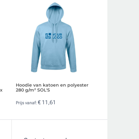
Hoodie van katoen en polyester
Unisex gebreide t
ix
280 g/m² SOL'S
en polyester 280 
€ 11,61
€ 8,37
Prijs vanaf:
Prijs vanaf: