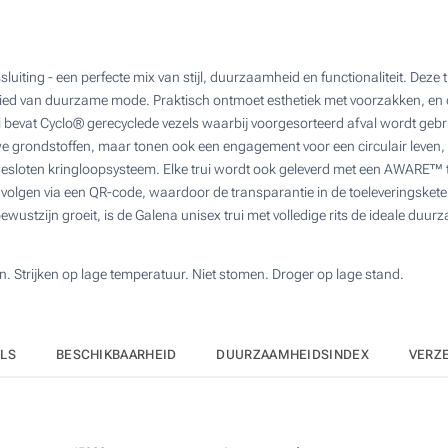
Bereken prijs
Full colour (Op de borst)
Zonder opdruk
ssluiting - een perfecte mix van stijl, duurzaamheid en functionaliteit. Dez
ied van duurzame mode. Praktisch ontmoet esthetiek met voorzakken, en d
 bevat Cyclo® gerecyclede vezels waarbij voorgesorteerd afval wordt gebru
we grondstoffen, maar tonen ook een engagement voor een circulair leven,
gesloten kringloopsysteem. Elke trui wordt ook geleverd met een AWARE™ t
 volgen via een QR-code, waardoor de transparantie in de toeleveringskete
wustzijn groeit, is de Galena unisex trui met volledige rits de ideale duu
 Strijken op lage temperatuur. Niet stomen. Droger op lage stand.
ILS
BESCHIKBAARHEID
DUURZAAMHEIDSINDEX
VERZ