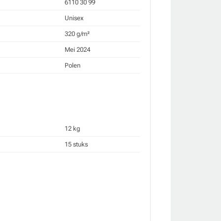
6110 30 99
Unisex
320 g/m²
Mei 2024
Polen
12 kg
15 stuks