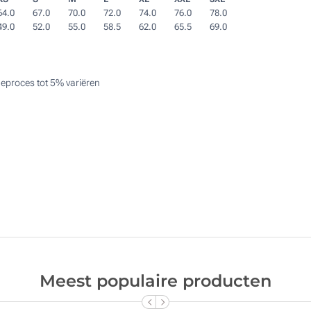
64.0
67.0
70.0
72.0
74.0
76.0
78.0
49.0
52.0
55.0
58.5
62.0
65.5
69.0
eproces tot 5% variëren
Meest populaire producten