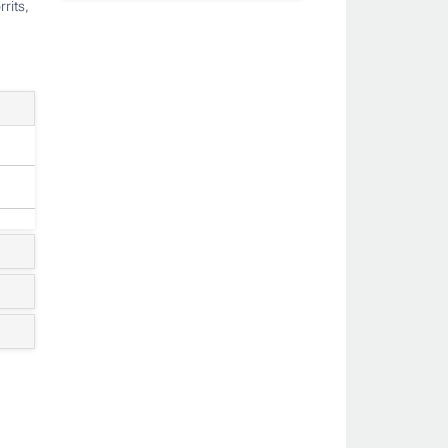
rits,
aten