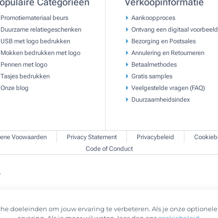
opulaire Categorieën
Verkoopinformatie
Promotiemateriaal beurs
Aankoopproces
Duurzame relatiegeschenken
Ontvang een digitaal voorbeeld
USB met logo bedrukken
Bezorging en Postsales
Mokken bedrukken met logo
Annulering en Retourneren
Pennen met logo
Betaalmethodes
Tasjes bedrukken
Gratis samples
Onze blog
Veelgestelde vragen (FAQ)
Duurzaamheidsindex
ene Voowaarden
Privacy Statement
Privacybeleid
Cookieb
Code of Conduct
.
he doeleinden om jouw ervaring te verbeteren. Als je onze optionele 
ervaring. Als je meer wil weten, lees dan ons
cookiebeleid
.