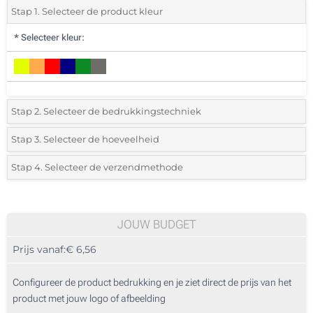
Stap 1. Selecteer de product kleur
*
Selecteer kleur:
Stap 2. Selecteer de bedrukkingstechniek
*
Selecteer de bedrukking en kleuren van het logo:
Stap 3. Selecteer de hoeveelheid
*
Selecteer het aantal 10 (Totale bestelling)
Stap 4. Selecteer de verzendmethode
1 Kleur (Aan een kant)
Standard
Selecteer een kleur om de beschikbare hoeveelheden en maten te zien.
2 Kleuren (Aan een kant)
JOUW BUDGET
3 Kleuren (Aan een kant)
Bereken prijs
Prijs vanaf:
€ 6,56
4 Kleuren (Aan een kant)
Configureer de product bedrukking en je ziet direct de prijs van het
Digitale kleuren transfer (Aan een kant)
product met jouw logo of afbeelding