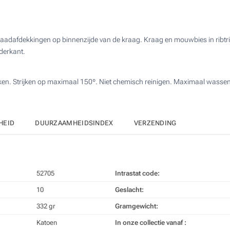
3 Kleuren (Aan een kant)
Bereken prijs
4 Kleuren (Aan een kant)
dafdekkingen op binnenzijde van de kraag. Kraag en mouwbies in ribtricot
derkant.
Digitale kleuren transfer (Aan een kant)
Zonder opdruk
iken. Strijken op maximaal 150º. Niet chemisch reinigen. Maximaal wasse
HEID
DUURZAAMHEIDSINDEX
VERZENDING
52705
Intrastat code:
10
Geslacht:
332 gr
Gramgewicht:
Katoen
In onze collectie vanaf :