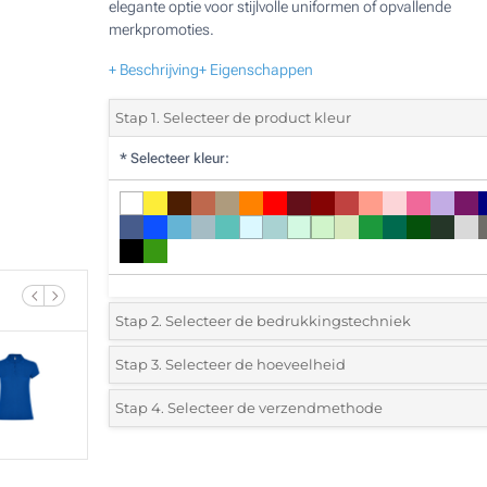
elegante optie voor stijlvolle uniformen of opvallende
merkpromoties.
+ Beschrijving
+ Eigenschappen
Stap 1. Selecteer de product kleur
*
Selecteer kleur:
Stap 2. Selecteer de bedrukkingstechniek
*
Selecteer de bedrukking en kleuren van het logo:
Stap 3. Selecteer de hoeveelheid
*
Selecteer het aantal 10 (Totale bestelling)
Stap 4. Selecteer de verzendmethode
1 Kleur (Aan een kant)
Standard
Selecteer een kleur om de beschikbare hoeveelheden en m
2 Kleuren (Aan een kant)
te zien.