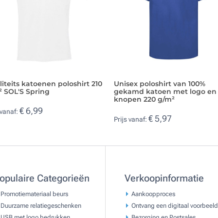
iteits katoenen poloshirt 210
Unisex poloshirt van 100%
² SOL'S Spring
gekamd katoen met logo en
knopen 220 g/m²
€ 6,99
 vanaf:
€ 5,97
Prijs vanaf:
opulaire Categorieën
Verkoopinformatie
Promotiemateriaal beurs
Aankoopproces
Duurzame relatiegeschenken
Ontvang een digitaal voorbeeld
USB met logo bedrukken
Bezorging en Postsales