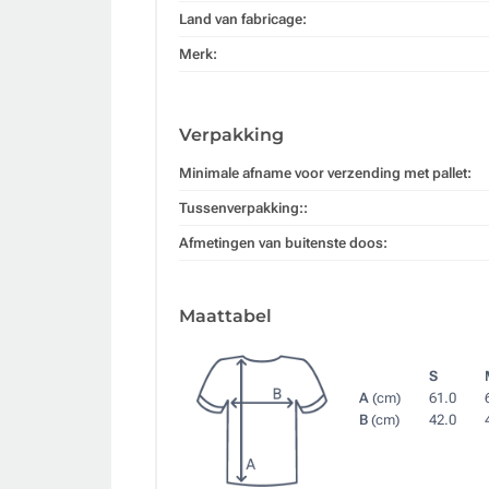
Land van fabricage:
Merk:
Verpakking
Minimale afname voor verzending met pallet:
Tussenverpakking::
Afmetingen van buitenste doos:
Maattabel
S
A
(cm)
61.0
B
(cm)
42.0