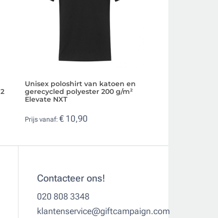
Unisex poloshirt van katoen en
Poloshirt van pol
 2
gerecycled polyester 200 g/m²
katoen 200 g/m² 
Elevate NXT
Men
€ 10,90
€ 8,02
Prijs vanaf:
Prijs vanaf:
Contacteer ons!
020 808 3348
klantenservice@giftcampaign.com