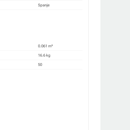
Spanje
0.061 m³
16.6 kg
50