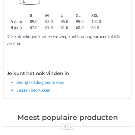
S
M
L
XL
XXL
A
(cm)
89.0
93.0
96.0
99.0
102.0
B
(cm)
57.0
59.5
61.5
63.5
65.5
Deze afmetingen kunnen vanwege het fabricageproces tot 5%
variëren
Je kunt het ook vinden in
Bedrijfskleding bedrukken
Jassen bedrukken
Meest populaire producten