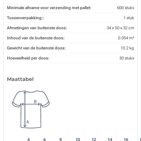
Minimale afname voor verzending met pallet:
600 stuks
Tussenverpakking::
1 stuk
Afmetingen van buitenste doos:
34 x 50 x 32 cm
Inhoud van de buitenste doos:
0.054 m³
Gewicht van de buitenste doos:
10.2 kg
Hoeveelheid per doos:
30 stuks
Maattabel
4
6
8
10
12
14
16