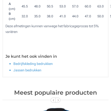
A
45.5
48.0
50.5
53.0
57.0
60.0
63.0
(cm)
B
32.0
35.0
38.0
41.0
44.0
47.0
50.0
(cm)
Deze afmetingen kunnen vanwege het fabricageproces tot 5%
variëren
Je kunt het ook vinden in
Bedrijfskleding bedrukken
Jassen bedrukken
Meest populaire producten