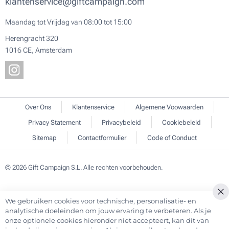
klantenservice@giftcampaign.com
Maandag tot Vrijdag van 08:00 tot 15:00
Herengracht 320
1016 CE, Amsterdam
Over Ons
Klantenservice
Algemene Voowaarden
Privacy Statement
Privacybeleid
Cookiebeleid
Sitemap
Contactformulier
Code of Conduct
© 2026 Gift Campaign S.L. Alle rechten voorbehouden.
We gebruiken cookies voor technische, personalisatie- en
Cl
analytische doeleinden om jouw ervaring te verbeteren. Als je
Co
onze optionele cookies hieronder niet accepteert, kan dit van
Ba