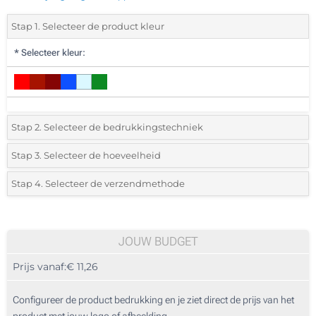
Stap 1. Selecteer de product kleur
*
Selecteer kleur:
Stap 2. Selecteer de bedrukkingstechniek
*
Selecteer de bedrukking en kleuren van het logo:
Stap 3. Selecteer de hoeveelheid
*
Selecteer het aantal 10 (Totale bestelling)
Stap 4. Selecteer de verzendmethode
1 Kleur (Aan een kant)
Standard
Selecteer een kleur om de beschikbare hoeveelheden en maten te zien.
2 Kleuren (Aan een kant)
JOUW BUDGET
3 Kleuren (Aan een kant)
Bereken prijs
Prijs vanaf:
€ 11,26
4 Kleuren (Aan een kant)
Configureer de product bedrukking en je ziet direct de prijs van het
Digitale kleuren transfer (Aan een kant)
product met jouw logo of afbeelding