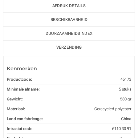
AFDRUK DETAILS
BESCHIKBAARHEID
DUURZAAMHEIDSINDEX
VERZENDING
Kenmerken
Productcode:
45173
Minimale afname:
5 stuks
Gewicht:
580 gr
Materiaal:
Gerecycled polyester
Land van fabricage:
China
Intrastat code:
6110 30 91