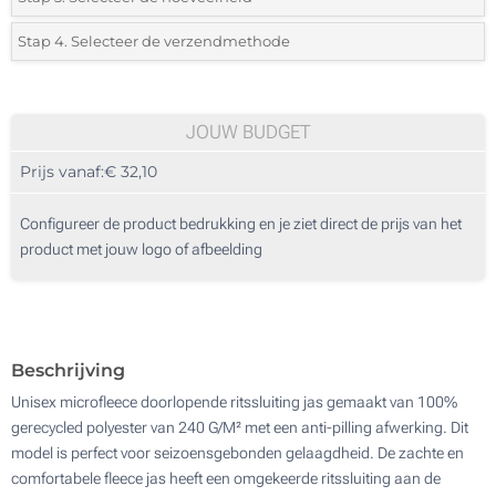
*
Selecteer het aantal 5 (Totale bestelling)
Stap 4. Selecteer de verzendmethode
1 Kleur (Op de borst)
Standard
Selecteer een kleur om de beschikbare hoeveelheden en maten te zien.
2 Kleuren (Op de borst)
JOUW BUDGET
3 Kleuren (Op de borst)
Bereken prijs
Prijs vanaf:
€ 32,10
4 Kleuren (Op de borst)
Configureer de product bedrukking en je ziet direct de prijs van het
Bedrukte patch met geborduurde omtrek (Op de borst)
product met jouw logo of afbeelding
Digitale kleuren transfer (Op de borst)
Borduren (Op de borst)
Beschrijving
Zonder opdruk
Unisex microfleece doorlopende ritssluiting jas gemaakt van 100%
gerecycled polyester van 240 G/M² met een anti-pilling afwerking. Dit
model is perfect voor seizoensgebonden gelaagdheid. De zachte en
comfortabele fleece jas heeft een omgekeerde ritssluiting aan de