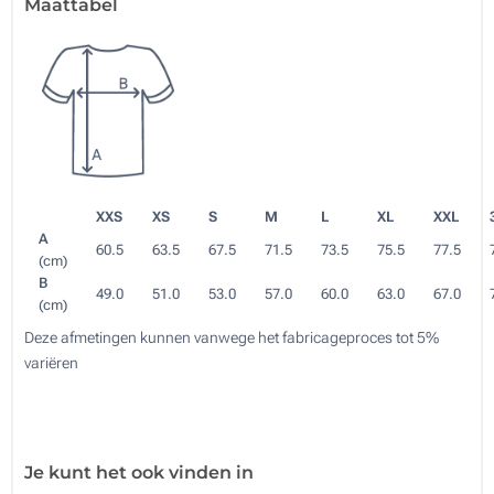
Maattabel
XXS
XS
S
M
L
XL
XXL
A
60.5
63.5
67.5
71.5
73.5
75.5
77.5
(cm)
B
49.0
51.0
53.0
57.0
60.0
63.0
67.0
(cm)
Deze afmetingen kunnen vanwege het fabricageproces tot 5%
variëren
Je kunt het ook vinden in