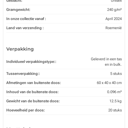
Geslacht:
Unisex
Gramgewicht:
240 g/m²
In onze collectie vanaf :
April 2024
Land van verzending :
Roemenië
Verpakking
Geleverd in een tas
Individueel verpakkingstype::
en in bulk.
Tussenverpakking::
5 stuks
Afmetingen van buitenste doos:
60 x 40 x 40 cm
Inhoud van de buitenste doos:
0.096 m³
Gewicht van de buitenste doos:
12.5 kg
Hoeveelheid per doos:
20 stuks