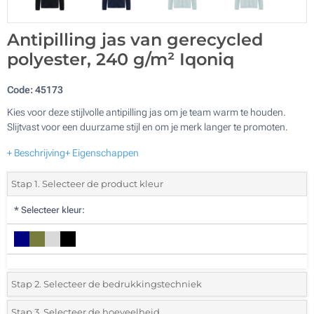
Antipilling jas van gerecycled
polyester, 240 g/m² Iqoniq
Code:
45173
Kies voor deze stijlvolle antipilling jas om je team warm te houden.
Slijtvast voor een duurzame stijl en om je merk langer te promoten.
+ Beschrijving
+ Eigenschappen
Stap 1. Selecteer de product kleur
*
Selecteer kleur:
Stap 2. Selecteer de bedrukkingstechniek
*
Selecteer de bedrukking en kleuren van het logo:
Stap 3. Selecteer de hoeveelheid