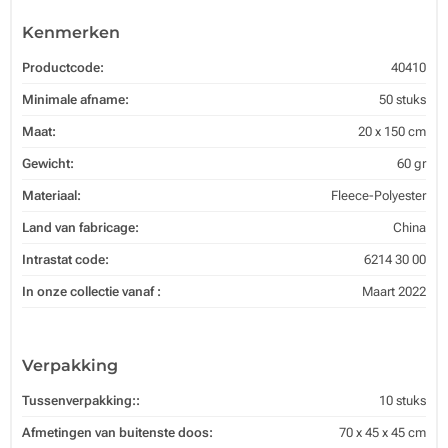
Kenmerken
Productcode:
40410
Minimale afname:
50 stuks
Maat:
20 x 150 cm
Gewicht:
60 gr
Materiaal:
Fleece-Polyester
Land van fabricage:
China
Intrastat code:
6214 30 00
In onze collectie vanaf :
Maart 2022
Verpakking
Tussenverpakking::
10 stuks
Afmetingen van buitenste doos:
70 x 45 x 45 cm