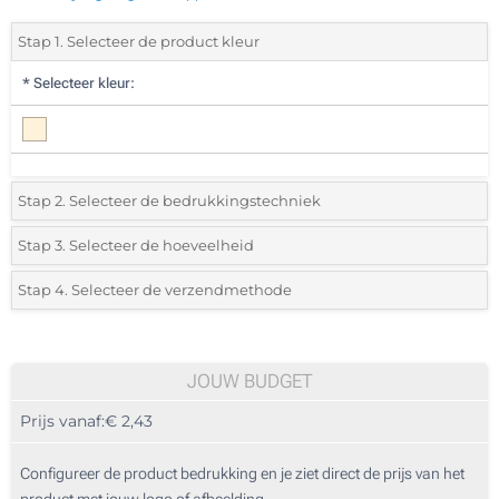
Stap 1. Selecteer de product kleur
*
Selecteer kleur:
Stap 2. Selecteer de bedrukkingstechniek
*
Selecteer de bedrukking en kleuren van het logo:
Stap 3. Selecteer de hoeveelheid
*
Selecteer uit de lijst of voeg het gewenste aantal in
Stap 4. Selecteer de verzendmethode
1 Kleur (Aan een kant)
Aantal
Standard
Prijs/eenheid
2 Kleuren (Aan een kant)
25
JOUW BUDGET
3 Kleuren (Aan een kant)
Prijs vanaf:
€ 2,43
50
4 Kleuren (Aan een kant)
125
Configureer de product bedrukking en je ziet direct de prijs van het
Digitale kleuren transfer (Aan een kant)
product met jouw logo of afbeelding