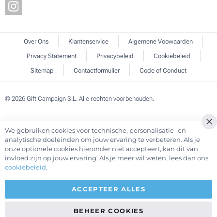
Over Ons
Klantenservice
Algemene Voowaarden
Privacy Statement
Privacybeleid
Cookiebeleid
Sitemap
Contactformulier
Code of Conduct
© 2026 Gift Campaign S.L. Alle rechten voorbehouden.
We gebruiken cookies voor technische, personalisatie- en
Cl
analytische doeleinden om jouw ervaring te verbeteren. Als je
Co
onze optionele cookies hieronder niet accepteert, kan dit van
Ba
invloed zijn op jouw ervaring. Als je meer wil weten, lees dan ons
cookiebeleid
.
ACCEPTEER ALLES
BEHEER COOKIES