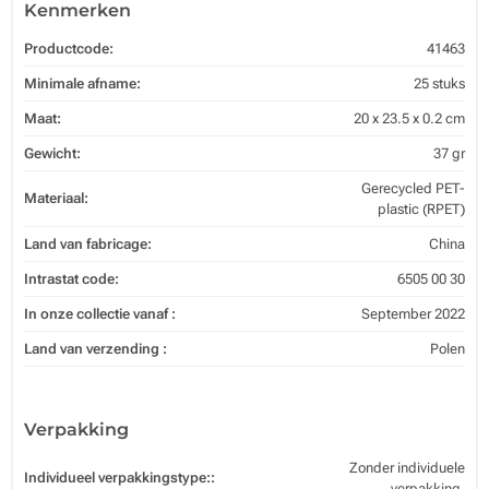
Kenmerken
Productcode:
41463
Minimale afname:
25 stuks
Maat:
20 x 23.5 x 0.2 cm
Gewicht:
37 gr
Gerecycled PET-
Materiaal:
plastic (RPET)
Land van fabricage:
China
Intrastat code:
6505 00 30
In onze collectie vanaf :
September 2022
Land van verzending :
Polen
Verpakking
Zonder individuele
Individueel verpakkingstype::
verpakking.