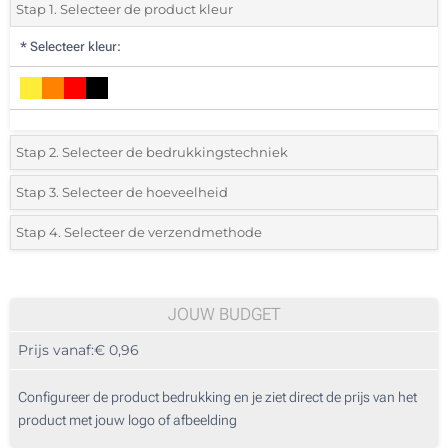
Stap 1. Selecteer de product kleur
*
Selecteer kleur:
Stap 2. Selecteer de bedrukkingstechniek
*
Selecteer de bedrukking en kleuren van het logo:
Stap 3. Selecteer de hoeveelheid
*
Selecteer uit de lijst of voeg het gewenste aantal in
Stap 4. Selecteer de verzendmethode
Borduren (Aan de voorzijde)
Aantal
Standard
Prijs/eenheid
Digitale full colour transfer (Aan de voorzijde)
25
JOUW BUDGET
Zonder opdruk
Prijs vanaf:
€ 0,96
50
125
Configureer de product bedrukking en je ziet direct de prijs van het
product met jouw logo of afbeelding
250