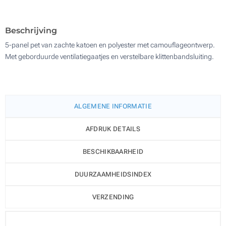
1500
Update
Kies jouw aantal :
Beschrijving
5-panel pet van zachte katoen en polyester met camouflageontwerp.
Met geborduurde ventilatiegaatjes en verstelbare klittenbandsluiting.
ALGEMENE INFORMATIE
AFDRUK DETAILS
BESCHIKBAARHEID
DUURZAAMHEIDSINDEX
VERZENDING