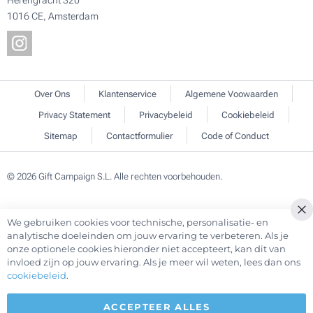
Herengracht 320
1016 CE, Amsterdam
Over Ons
Klantenservice
Algemene Voowaarden
Privacy Statement
Privacybeleid
Cookiebeleid
Sitemap
Contactformulier
Code of Conduct
© 2026 Gift Campaign S.L. Alle rechten voorbehouden.
We gebruiken cookies voor technische, personalisatie- en
Cl
analytische doeleinden om jouw ervaring te verbeteren. Als je
Co
onze optionele cookies hieronder niet accepteert, kan dit van
Ba
invloed zijn op jouw ervaring. Als je meer wil weten, lees dan ons
cookiebeleid
.
ACCEPTEER ALLES