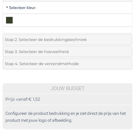
*
Selecteer kleur:
Stap 2. Selecteer de bedrukkingstechniek
*
Selecteer de bedrukking en kleuren van het logo:
Stap 3. Selecteer de hoeveelheid
*
Selecteer uit de lijst of voeg het gewenste aantal in
Stap 4. Selecteer de verzendmethode
1 Kleur (Aan een zijde)
Aantal
Standard
Prijs/eenheid
2 Kleuren (Aan een zijde)
75
JOUW BUDGET
3 Kleuren (Aan een zijde)
Prijs vanaf:
€ 1,52
150
4 Kleuren (Aan een zijde)
375
Configureer de product bedrukking en je ziet direct de prijs van het
Digitale full colour transferdruk (Aan een zijde)
product met jouw logo of afbeelding
750
Zonder opdruk