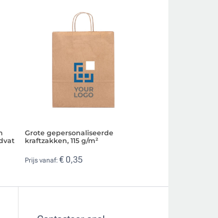
n
Grote gepersonaliseerde
Klein gekleurd pa
dvat
kraftzakken, 115 g/m²
om te bedrukken,
€ 0,35
€ 0,26
Prijs vanaf:
Prijs vanaf: