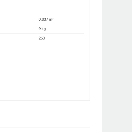
0.037 m³
9 kg
260