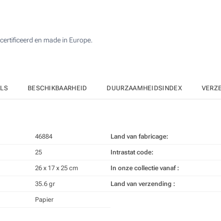
50
125
ertificeerd en made in Europe.
250
500
Upd
Kies jouw aantal :
ILS
BESCHIKBAARHEID
DUURZAAMHEIDSINDEX
VERZ
46884
Land van fabricage:
25
Intrastat code:
26 x 17 x 25 cm
In onze collectie vanaf :
35.6 gr
Land van verzending :
Papier