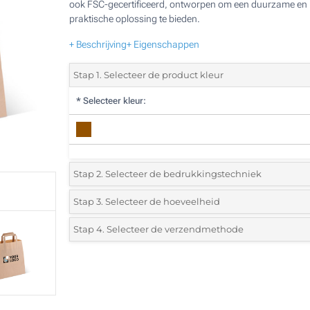
ook FSC-gecertificeerd, ontworpen om een duurzame en
praktische oplossing te bieden.
+ Beschrijving
+ Eigenschappen
Stap 1. Selecteer de product kleur
*
Selecteer kleur:
Stap 2. Selecteer de bedrukkingstechniek
*
Selecteer de bedrukking en kleuren van het logo:
Stap 3. Selecteer de hoeveelheid
*
Selecteer uit de lijst of voeg het gewenste aantal in
Stap 4. Selecteer de verzendmethode
Digitale ECO-print (Aan een kant)
Aantal
Standard
Prijs/eenheid
Zonder opdruk
25