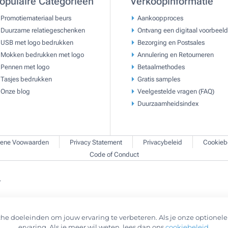
opulaire Categorieën
Verkoopinformatie
Promotiemateriaal beurs
Aankoopproces
Duurzame relatiegeschenken
Ontvang een digitaal voorbeeld
USB met logo bedrukken
Bezorging en Postsales
Mokken bedrukken met logo
Annulering en Retourneren
Pennen met logo
Betaalmethodes
Tasjes bedrukken
Gratis samples
Onze blog
Veelgestelde vragen (FAQ)
Duurzaamheidsindex
ene Voowaarden
Privacy Statement
Privacybeleid
Cookieb
Code of Conduct
.
he doeleinden om jouw ervaring te verbeteren. Als je onze optionele 
ervaring. Als je meer wil weten, lees dan ons
cookiebeleid
.