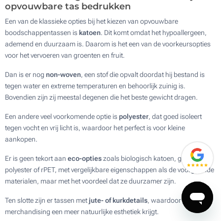
opvouwbare tas bedrukken
Een van de klassieke opties bij het kiezen van opvouwbare
boodschappentassen is
katoen
. Dit komt omdat het hypoallergeen,
ademend en duurzaam is. Daarom is het een van de voorkeursopties
voor het vervoeren van groenten en fruit.
Dan is er nog
non-woven
, een stof die opvalt doordat hij bestand is
tegen water en extreme temperaturen en behoorlijk zuinig is.
Bovendien zijn zij meestal degenen die het beste gewicht dragen.
Een andere veel voorkomende optie is
polyester
, dat goed isoleert
tegen vocht en vrij licht is, waardoor het perfect is voor kleine
aankopen.
Er is geen tekort aan
eco-opties
zoals biologisch katoen, gerecycled
polyester of rPET, met vergelijkbare eigenschappen als de voorgaande
materialen, maar met het voordeel dat ze duurzamer zijn.
Ten slotte zijn er tassen met
jute- of kurkdetails
, waardoor deze
merchandising een meer natuurlijke esthetiek krijgt.