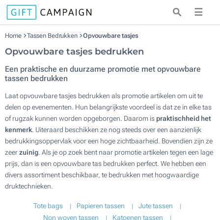
☰
Home
Tassen Bedrukken
Opvouwbare tasjes
Opvouwbare tasjes bedrukken
Een praktische en duurzame promotie met opvouwbare
tassen bedrukken
Laat opvouwbare tasjes bedrukken als promotie artikelen om uit te
delen op evenementen. Hun belangrijkste voordeel is dat ze in elke tas
of rugzak kunnen worden opgeborgen. Daarom is
praktischheid het
kenmerk
. Uiteraard beschikken ze nog steeds over een aanzienlijk
bedrukkingsoppervlak voor een hoge zichtbaarheid. Bovendien zijn ze
zeer
zuinig
. Als je op zoek bent naar promotie artikelen tegen een lage
prijs, dan is een opvouwbare tas bedrukken perfect. We hebben een
divers assortiment beschikbaar, te bedrukken met hoogwaardige
druktechnieken.
Tote bags
Papieren tassen
Jute tassen
Non woven tassen
Katoenen tassen