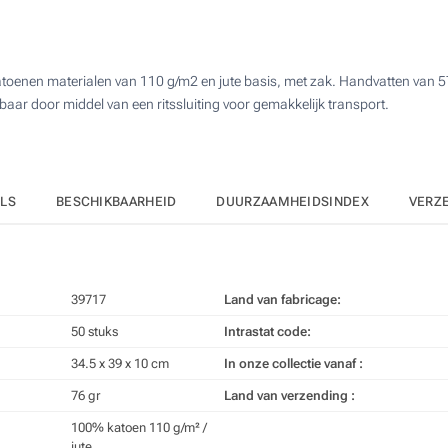
100
2 Kleuren (Aan een zijde)
250
3 Kleuren (Aan een zijde)
toenen materialen van 110 g/m2 en jute basis, met zak. Handvatten van 57
500
aar door middel van een ritssluiting voor gemakkelijk transport.
4 Kleuren (Aan een zijde)
1000
Zonder opdruk
Upd
Kies jouw aantal :
ILS
BESCHIKBAARHEID
DUURZAAMHEIDSINDEX
VERZ
39717
Land van fabricage:
50 stuks
Intrastat code:
34.5 x 39 x 10 cm
In onze collectie vanaf :
76 gr
Land van verzending :
100% katoen 110 g/m² /
jute