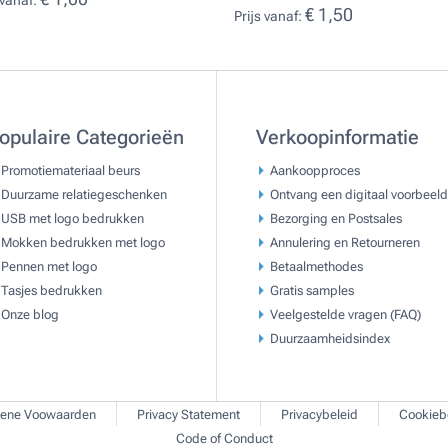
 vanaf:
€ 1,50
Prijs vanaf:
opulaire Categorieën
Verkoopinformatie
Promotiemateriaal beurs
Aankoopproces
Duurzame relatiegeschenken
Ontvang een digitaal voorbeeld
USB met logo bedrukken
Bezorging en Postsales
Mokken bedrukken met logo
Annulering en Retourneren
Pennen met logo
Betaalmethodes
Tasjes bedrukken
Gratis samples
Onze blog
Veelgestelde vragen (FAQ)
Duurzaamheidsindex
ene Voowaarden
Privacy Statement
Privacybeleid
Cookieb
Code of Conduct