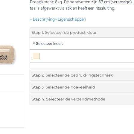
Draagkracht: 8kg. De handvatten zijn 57 cm (verstevigd).
tas is afgewerkt via stik en heeft een ritssluiting.
+ Beschrijving
+ Eigenschappen
Stap 1. Selecteer de product kleur
*
Selecteer kleur:
Stap 2. Selecteer de bedrukkingstechniek
*
Selecteer de bedrukking en kleuren van het logo:
Stap 3. Selecteer de hoeveelheid
*
Selecteer uit de lijst of voeg het gewenste aantal in
Stap 4. Selecteer de verzendmethode
1 Kleur (Op de tas)
Aantal
Standard
Prijs/eenheid
2 Kleuren (Op de tas)
50
1 Kleur (Aan een zijde)