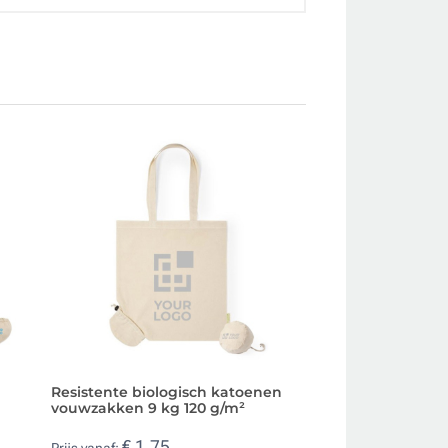
Resistente biologisch katoenen
Voordelige vouwt
vouwzakken 9 kg 120 g/m²
katoen 105 g/m²
€ 1,75
€ 0,92