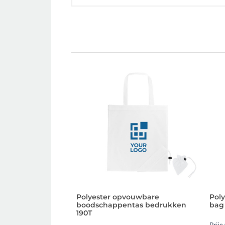
Polyester opvouwbare
Pol
boodschappentas bedrukken
bag
190T