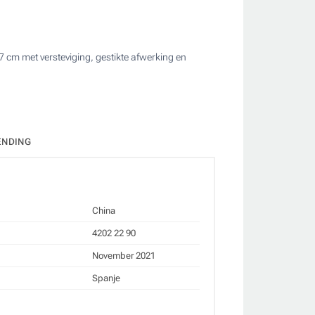
 cm met versteviging, gestikte afwerking en
ate
ENDING
China
4202 22 90
November 2021
Spanje