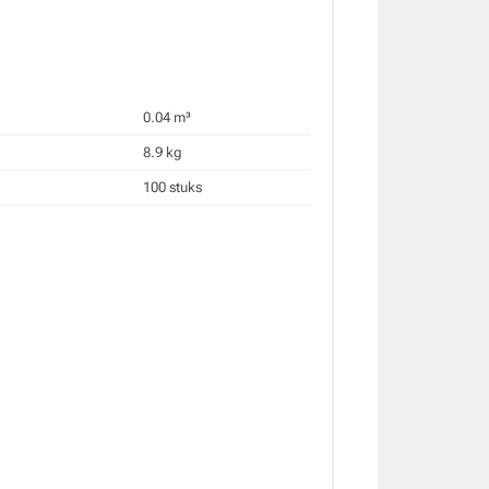
0.04 m³
8.9 kg
100 stuks