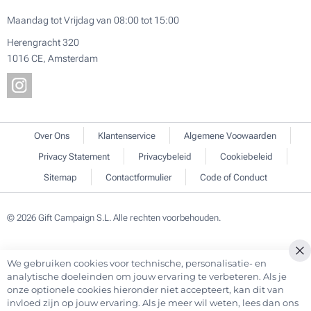
Maandag tot Vrijdag van 08:00 tot 15:00
Herengracht 320
1016 CE, Amsterdam
Over Ons
Klantenservice
Algemene Voowaarden
Privacy Statement
Privacybeleid
Cookiebeleid
Sitemap
Contactformulier
Code of Conduct
© 2026 Gift Campaign S.L. Alle rechten voorbehouden.
We gebruiken cookies voor technische, personalisatie- en
Cl
analytische doeleinden om jouw ervaring te verbeteren. Als je
Co
onze optionele cookies hieronder niet accepteert, kan dit van
Ba
invloed zijn op jouw ervaring. Als je meer wil weten, lees dan ons