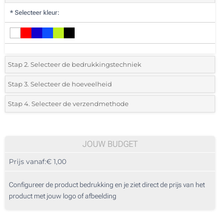
*
Selecteer kleur:
Stap 2. Selecteer de bedrukkingstechniek
*
Selecteer de bedrukking en kleuren van het logo:
Stap 3. Selecteer de hoeveelheid
*
Selecteer uit de lijst of voeg het gewenste aantal in
Stap 4. Selecteer de verzendmethode
1 Kleur (Aan een kant)
Aantal
Standard
Prijs/eenheid
2 Kleuren (Aan een kant)
25
JOUW BUDGET
3 Kleuren (Aan een kant)
Prijs vanaf:
€ 1,00
50
4 Kleuren (Aan een kant)
125
Configureer de product bedrukking en je ziet direct de prijs van het
Digitale full colour transfer (Aan een kant)
product met jouw logo of afbeelding
250
Zonder opdruk