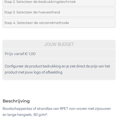
Stap 2. Selecteer de bedrukkingstechniek
*
Selecteer de bedrukking en kleuren van het logo:
Stap 3. Selecteer de hoeveelheid
*
Selecteer uit de lijst of voeg het gewenste aantal in
Stap 4. Selecteer de verzendmethode
1 Kleur (Aan een kant)
Aantal
Standard
Prijs/eenheid
2 Kleuren (Aan een kant)
25
JOUW BUDGET
3 Kleuren (Aan een kant)
Prijs vanaf:
€ 1,00
50
4 Kleuren (Aan een kant)
125
Configureer de product bedrukking en je ziet direct de prijs van het
Digitale full colour transfer (Aan een kant)
product met jouw logo of afbeelding
250
Zonder opdruk
500
Update
Kies jouw aantal :
Beschrijving
Boodschappentas of strandtas van RPET non-woven met zijvouwen
en lange hengsels. 80 gr/m².