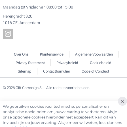
Maandag tot Vrijdag van 08:00 tot 15:00
Herengracht 320
1016 CE, Amsterdam
Over Ons
Klantenservice
Algemene Voowaarden
Privacy Statement
Privacybeleid
Cookiebeleid
Sitemap
Contactformulier
Code of Conduct
© 2026 Gift Campaign S.L. Alle rechten voorbehouden.
We gebruiken cookies voor technische, personalisatie- en
Cl
analytische doeleinden om jouw ervaring te verbeteren. Als je
Co
onze optionele cookies hieronder niet accepteert, kan dit van
Ba
invloed zijn op jouw ervaring. Als je meer wil weten, lees dan ons