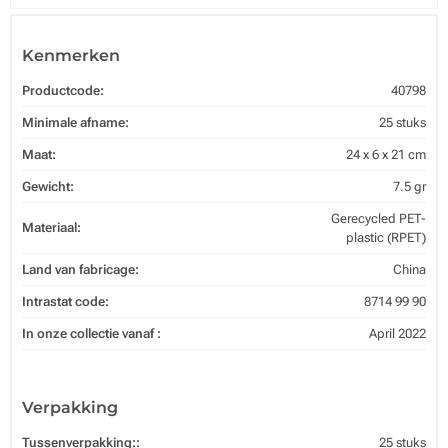
Kenmerken
Productcode:
40798
Minimale afname:
25 stuks
Maat:
24 x 6 x 21 cm
Gewicht:
7.5 gr
Gerecycled PET-
Materiaal:
plastic (RPET)
Land van fabricage:
China
Intrastat code:
8714 99 90
In onze collectie vanaf :
April 2022
Verpakking
Tussenverpakking::
25 stuks