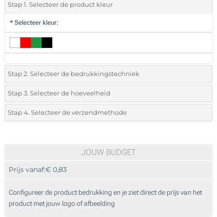
Stap 1. Selecteer de product kleur
*
Selecteer kleur:
Stap 2. Selecteer de bedrukkingstechniek
*
Selecteer de bedrukking en kleuren van het logo:
Stap 3. Selecteer de hoeveelheid
*
Selecteer uit de lijst of voeg het gewenste aantal in
Stap 4. Selecteer de verzendmethode
1 Kleur (Enkelzijdig)
Aantal
Standard
Prijs/eenheid
Full colour (Enkelzijdig)
25
JOUW BUDGET
Zonder opdruk
Prijs vanaf:
€ 0,83
50
125
Configureer de product bedrukking en je ziet direct de prijs van het
product met jouw logo of afbeelding
250