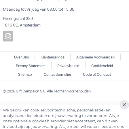
Maandag tot Vrijdag van 08:00 tot 15:00
Herengracht 320
1016 CE, Amsterdam
Over Ons
Klantenservice
Algemene Voowaarden
Privacy Statement
Privacybeleid
Cookiebeleid
Sitemap
Contactformulier
Code of Conduct
© 2026 Gift Campaign S.L. Alle rechten voorbehouden.
We gebruiken cookies voor technische, personalisatie- en
Cl
analytische doeleinden om jouw ervaring te verbeteren. Als je
Co
onze optionele cookies hieronder niet accepteert, kan dit van
Ba
invloed zijn op jouw ervaring. Als je meer wil weten, lees dan ons