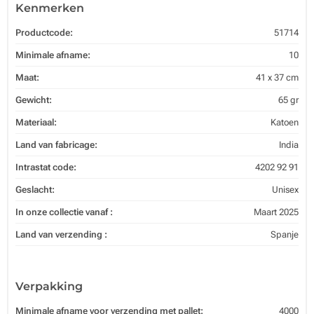
Kenmerken
Productcode:
51714
Minimale afname:
10
Maat:
41 x 37 cm
Gewicht:
65 gr
Materiaal:
Katoen
Land van fabricage:
India
Intrastat code:
4202 92 91
Geslacht:
Unisex
In onze collectie vanaf :
Maart 2025
Land van verzending :
Spanje
Verpakking
Minimale afname voor verzending met pallet:
4000