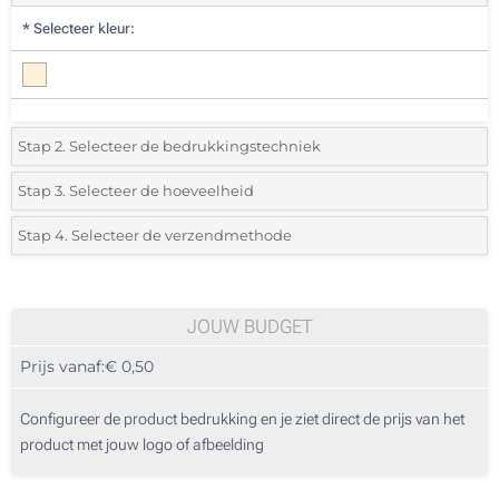
*
Selecteer kleur:
Stap 2. Selecteer de bedrukkingstechniek
*
Selecteer de bedrukking en kleuren van het logo:
Stap 3. Selecteer de hoeveelheid
*
Selecteer uit de lijst of voeg het gewenste aantal in
Stap 4. Selecteer de verzendmethode
1 Kleur (Aan een kant)
Aantal
Standard
Prijs/eenheid
2 Kleuren (Aan een kant)
10
JOUW BUDGET
3 Kleuren (Aan een kant)
Prijs vanaf:
€ 0,50
20
4 Kleuren (Aan een kant)
50
Configureer de product bedrukking en je ziet direct de prijs van het
Digitale kleuren transfer (Aan een kant)
product met jouw logo of afbeelding
100
Zonder opdruk