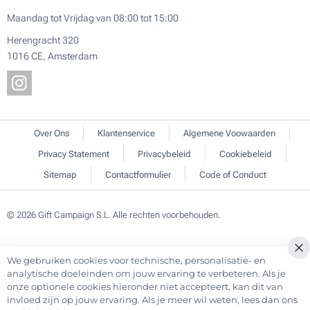
Maandag tot Vrijdag van 08:00 tot 15:00
Herengracht 320
1016 CE, Amsterdam
Over Ons
Klantenservice
Algemene Voowaarden
Privacy Statement
Privacybeleid
Cookiebeleid
Sitemap
Contactformulier
Code of Conduct
© 2026 Gift Campaign S.L. Alle rechten voorbehouden.
We gebruiken cookies voor technische, personalisatie- en
Cl
analytische doeleinden om jouw ervaring te verbeteren. Als je
Co
onze optionele cookies hieronder niet accepteert, kan dit van
Ba
invloed zijn op jouw ervaring. Als je meer wil weten, lees dan ons