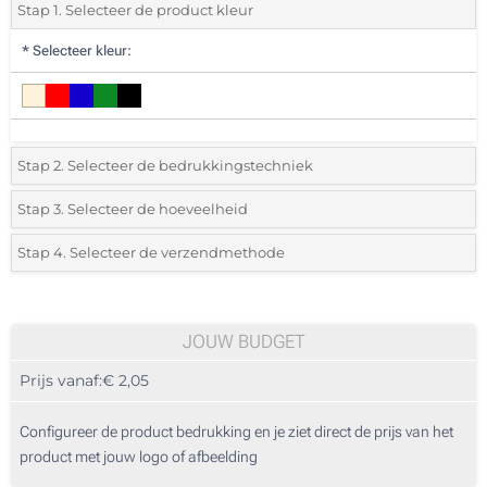
Stap 1. Selecteer de product kleur
*
Selecteer kleur:
Stap 2. Selecteer de bedrukkingstechniek
*
Selecteer de bedrukking en kleuren van het logo:
Stap 3. Selecteer de hoeveelheid
*
Selecteer uit de lijst of voeg het gewenste aantal in
Stap 4. Selecteer de verzendmethode
1 Kleur (Aan een zijde)
Aantal
Standard
Prijs/eenheid
2 Kleuren (Aan een zijde)
40
JOUW BUDGET
3 Kleuren (Aan een zijde)
Prijs vanaf:
€ 2,05
80
4 Kleuren (Aan een zijde)
200
Configureer de product bedrukking en je ziet direct de prijs van het
Digitale kleuren transfer (Aan een zijde)
product met jouw logo of afbeelding
400