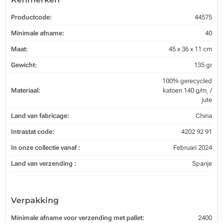
Productcode:
44575
Minimale afname:
40
Maat:
45 x 36 x 11 cm
Gewicht:
135 gr
100% gerecycled
Materiaal:
katoen 140 g/m˛ /
jute
Land van fabricage:
China
Intrastat code:
4202 92 91
In onze collectie vanaf :
Februari 2024
Land van verzending :
Spanje
Verpakking
Minimale afname voor verzending met pallet:
2400