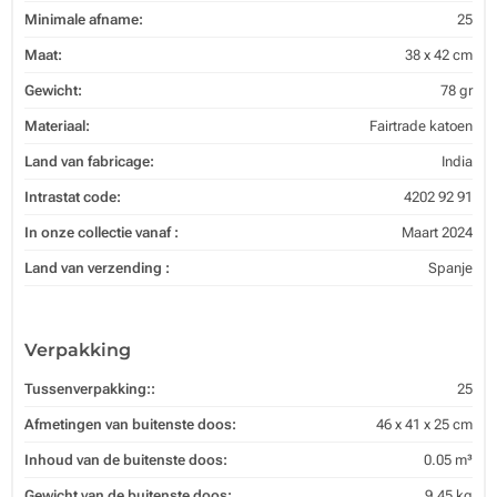
Minimale afname:
25
Maat:
38 x 42 cm
Gewicht:
78 gr
Materiaal:
Fairtrade katoen
Land van fabricage:
India
Intrastat code:
4202 92 91
In onze collectie vanaf :
Maart 2024
Land van verzending :
Spanje
Verpakking
Tussenverpakking::
25
Afmetingen van buitenste doos:
46 x 41 x 25 cm
Inhoud van de buitenste doos:
0.05 m³
Gewicht van de buitenste doos:
9.45 kg