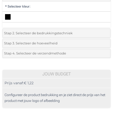
*
Selecteer kleur:
Stap 2. Selecteer de bedrukkingstechniek
*
Selecteer de bedrukking en kleuren van het logo:
Stap 3. Selecteer de hoeveelheid
*
Selecteer uit de lijst of voeg het gewenste aantal in
Stap 4. Selecteer de verzendmethode
1 Kleur (Aan een kant)
Aantal
Standard
Prijs/eenheid
2 Kleuren (Aan een kant)
25
JOUW BUDGET
3 Kleuren (Aan een kant)
Prijs vanaf:
€ 1,22
50
4 Kleuren (Aan een kant)
125
Configureer de product bedrukking en je ziet direct de prijs van het
Digitale kleuren transfer (Aan een kant)
product met jouw logo of afbeelding
250
Zonder opdruk