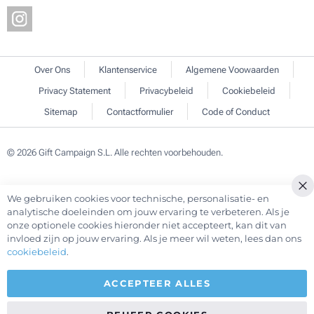
Over Ons
Klantenservice
Algemene Voowaarden
Privacy Statement
Privacybeleid
Cookiebeleid
Sitemap
Contactformulier
Code of Conduct
© 2026 Gift Campaign S.L. Alle rechten voorbehouden.
We gebruiken cookies voor technische, personalisatie- en
Cl
analytische doeleinden om jouw ervaring te verbeteren. Als je
Co
onze optionele cookies hieronder niet accepteert, kan dit van
Ba
invloed zijn op jouw ervaring. Als je meer wil weten, lees dan ons
cookiebeleid
.
ACCEPTEER ALLES