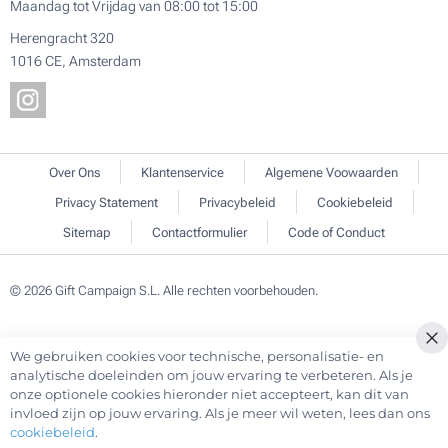
Maandag tot Vrijdag van 08:00 tot 15:00
Herengracht 320
1016 CE, Amsterdam
Over Ons
Klantenservice
Algemene Voowaarden
Privacy Statement
Privacybeleid
Cookiebeleid
Sitemap
Contactformulier
Code of Conduct
© 2026 Gift Campaign S.L. Alle rechten voorbehouden.
We gebruiken cookies voor technische, personalisatie- en
Cl
analytische doeleinden om jouw ervaring te verbeteren. Als je
Co
onze optionele cookies hieronder niet accepteert, kan dit van
Ba
invloed zijn op jouw ervaring. Als je meer wil weten, lees dan ons
cookiebeleid
.