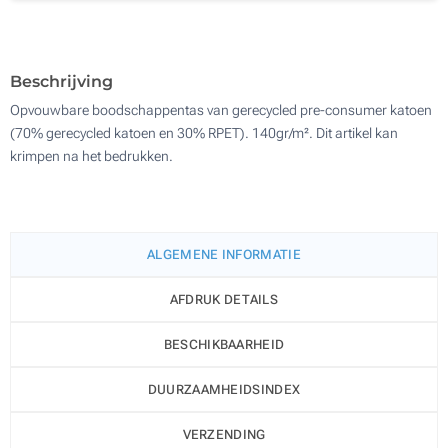
Zonder opdruk
200
Update
Kies jouw aantal :
Beschrijving
Opvouwbare boodschappentas van gerecycled pre-consumer katoen
(70% gerecycled katoen en 30% RPET). 140gr/m². Dit artikel kan
krimpen na het bedrukken.
ALGEMENE INFORMATIE
AFDRUK DETAILS
BESCHIKBAARHEID
DUURZAAMHEIDSINDEX
VERZENDING