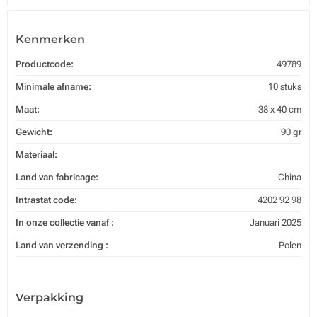
Kenmerken
Productcode:
49789
Minimale afname:
10 stuks
Maat:
38 x 40 cm
Gewicht:
90 gr
Materiaal:
Land van fabricage:
China
Intrastat code:
4202 92 98
In onze collectie vanaf :
Januari 2025
Land van verzending :
Polen
Verpakking