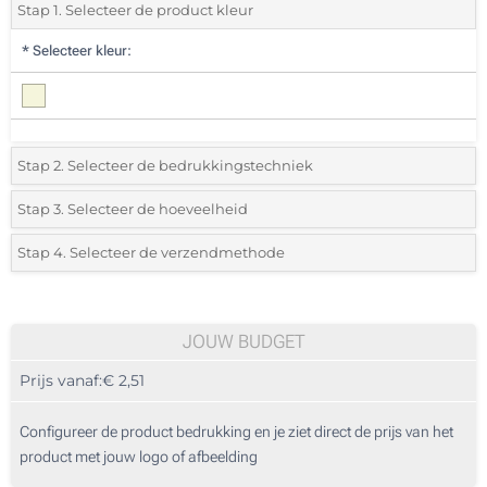
Stap 1. Selecteer de product kleur
*
Selecteer kleur:
Stap 2. Selecteer de bedrukkingstechniek
*
Selecteer de bedrukking en kleuren van het logo:
Stap 3. Selecteer de hoeveelheid
*
Selecteer uit de lijst of voeg het gewenste aantal in
Stap 4. Selecteer de verzendmethode
1 Kleur (Aan een kant)
Aantal
Standard
Prijs/eenheid
2 Kleuren (Aan een kant)
10
JOUW BUDGET
3 Kleuren (Aan een kant)
Prijs vanaf:
€ 2,51
20
4 Kleuren (Aan een kant)
50
Configureer de product bedrukking en je ziet direct de prijs van het
Digitale full colour transfer (Aan een kant)
product met jouw logo of afbeelding
100