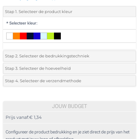
Stap 1. Selecteer de product kleur
*
Selecteer kleur:
Stap 2. Selecteer de bedrukkingstechniek
*
Selecteer de bedrukking en kleuren van het logo:
Stap 3. Selecteer de hoeveelheid
*
Selecteer uit de lijst of voeg het gewenste aantal in
Stap 4. Selecteer de verzendmethode
1 Kleur (Aan een kant)
Aantal
Standard
Prijs/eenheid
2 Kleuren (Aan een kant)
50
JOUW BUDGET
3 Kleuren (Aan een kant)
Prijs vanaf:
€ 1,34
100
4 Kleuren (Aan een kant)
250
Configureer de product bedrukking en je ziet direct de prijs van het
Digitale full colour transfer (Aan een kant)
product met jouw logo of afbeelding