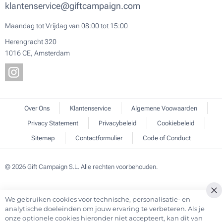
klantenservice@giftcampaign.com
Maandag tot Vrijdag van 08:00 tot 15:00
Herengracht 320
1016 CE, Amsterdam
Over Ons
Klantenservice
Algemene Voowaarden
Privacy Statement
Privacybeleid
Cookiebeleid
Sitemap
Contactformulier
Code of Conduct
© 2026 Gift Campaign S.L. Alle rechten voorbehouden.
We gebruiken cookies voor technische, personalisatie- en
Cl
analytische doeleinden om jouw ervaring te verbeteren. Als je
Co
onze optionele cookies hieronder niet accepteert, kan dit van
Ba