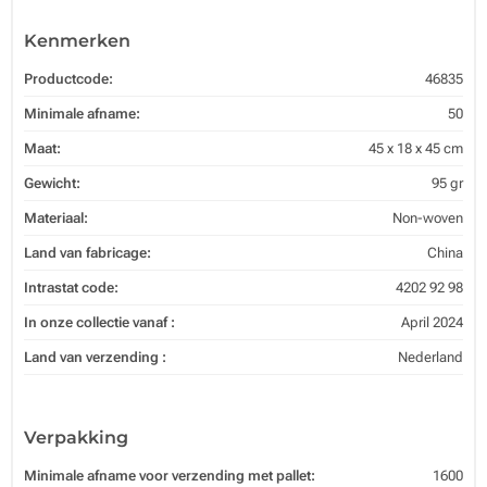
Kenmerken
Productcode:
46835
Minimale afname:
50
Maat:
45 x 18 x 45 cm
Gewicht:
95 gr
Materiaal:
Non-woven
Land van fabricage:
China
Intrastat code:
4202 92 98
In onze collectie vanaf :
April 2024
Land van verzending :
Nederland
Verpakking
Minimale afname voor verzending met pallet:
1600