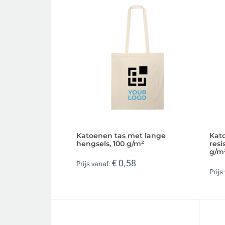
Katoenen tas met lange
Kat
hengsels, 100 g/m²
resi
g/m
€ 0,58
Prijs vanaf:
Prijs