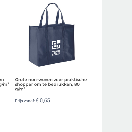
en
Grote non-woven zeer praktische
Glanzende, stevig
g/m²
shopper om te bedrukken, 80
boodschappentas,
g/m²
€ 1,11
Prijs vanaf:
€ 0,65
Prijs vanaf: