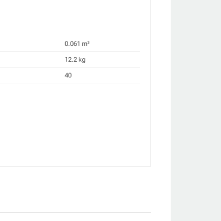
0.061 m³
12.2 kg
40