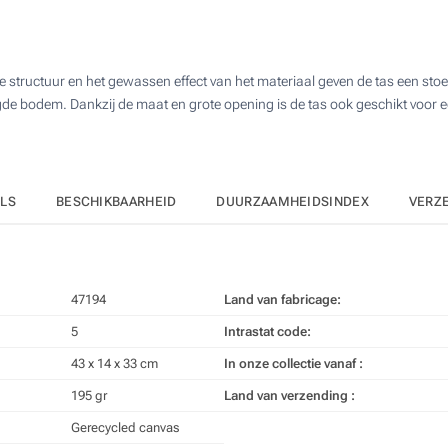
10
4 Kleuren (Op de tas)
25
Digitale full colour transfer (Op de tas)
ructuur en het gewassen effect van het materiaal geven de tas een stoere 
50
de bodem. Dankzij de maat en grote opening is de tas ook geschikt voor e
Zonder opdruk
100
Upd
Kies jouw aantal :
ILS
BESCHIKBAARHEID
DUURZAAMHEIDSINDEX
VERZ
47194
Land van fabricage:
5
Intrastat code:
43 x 14 x 33 cm
In onze collectie vanaf :
195 gr
Land van verzending :
Gerecycled canvas