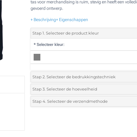
tas voor merchandising is ruim, stevig en heeft een volled
gevoerd ontwerp.
+ Beschrijving
+ Eigenschappen
Stap 1. Selecteer de product kleur
*
Selecteer kleur:
Stap 2. Selecteer de bedrukkingstechniek
*
Selecteer de bedrukking en kleuren van het logo:
Stap 3. Selecteer de hoeveelheid
*
Selecteer uit de lijst of voeg het gewenste aantal in
Stap 4. Selecteer de verzendmethode
1 Kleur (Op de tas)
Aantal
Standard
Prijs/eenheid
2 Kleuren (Op de tas)
5
3 Kleuren (Op de tas)