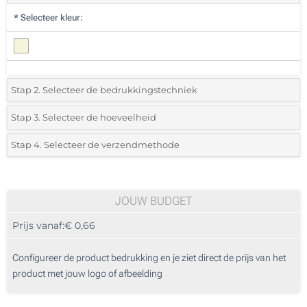
*
Selecteer kleur:
Stap 2. Selecteer de bedrukkingstechniek
*
Selecteer de bedrukking en kleuren van het logo:
Stap 3. Selecteer de hoeveelheid
*
Selecteer uit de lijst of voeg het gewenste aantal in
Stap 4. Selecteer de verzendmethode
1 Kleur (Aan een kant)
Aantal
Standard
Prijs/eenheid
2 Kleuren (Aan een kant)
25
JOUW BUDGET
3 Kleuren (Aan een kant)
Prijs vanaf:
€ 0,66
50
4 Kleuren (Aan een kant)
125
Configureer de product bedrukking en je ziet direct de prijs van het
Digitale full colour transfer (Aan een kant)
product met jouw logo of afbeelding
250
Borduren (Aan een kant)