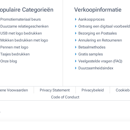
opulaire Categorieën
Verkoopinformatie
Promotiemateriaal beurs
Aankoopproces
Duurzame relatiegeschenken
Ontvang een digitaal voorbeeld
USB met logo bedrukken
Bezorging en Postsales
Mokken bedrukken met logo
Annulering en Retourneren
Pennen met logo
Betaalmethodes
Tasjes bedrukken
Gratis samples
Onze blog
Veelgestelde vragen (FAQ)
Duurzaamheidsindex
ene Voowaarden
Privacy Statement
Privacybeleid
Cookieb
Code of Conduct
.