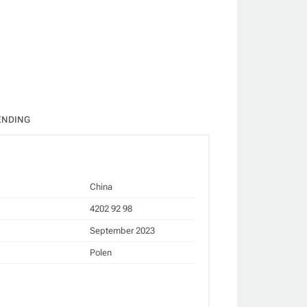
ate
ENDING
China
4202 92 98
September 2023
Polen