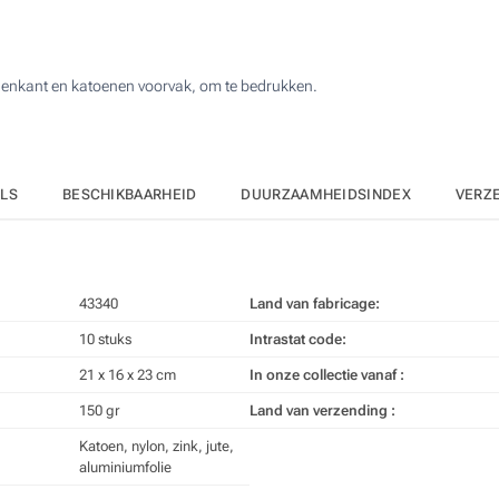
50
100
nnenkant en katoenen voorvak, om te bedrukken.
200
Upd
Kies jouw aantal :
ILS
BESCHIKBAARHEID
DUURZAAMHEIDSINDEX
VERZ
43340
Land van fabricage:
10 stuks
Intrastat code:
21 x 16 x 23 cm
In onze collectie vanaf :
150 gr
Land van verzending :
Katoen, nylon, zink, jute,
aluminiumfolie