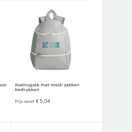
voor
Koelrugzak met mesh zakken
Koeler met trekk
bedrukken
kubuszak aan de 
relatiegeschenk
€ 5,04
Prijs vanaf:
€ 3,56
Prijs vanaf: