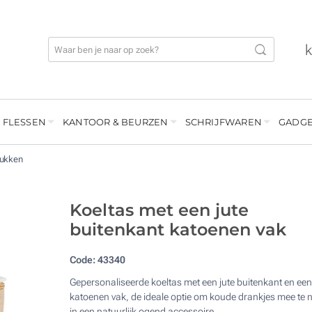
 FLESSEN
KANTOOR & BEURZEN
SCHRIJFWAREN
GADGE
rukken
Koeltas met een jute
buitenkant katoenen vak
Code:
43340
Gepersonaliseerde koeltas met een jute buitenkant en een
katoenen vak, de ideale optie om koude drankjes mee te
in een natuurlijk ogend accessoire.