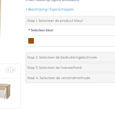
+ Beschrijving
+ Eigenschappen
Stap 1. Selecteer de product kleur
*
Selecteer kleur:
Stap 2. Selecteer de bedrukkingstechniek
*
Selecteer de bedrukking en kleuren van het logo:
Stap 3. Selecteer de hoeveelheid
*
Selecteer uit de lijst of voeg het gewenste aantal in
Stap 4. Selecteer de verzendmethode
1 Kleur (Op de tas)
Aantal
Standard
Prijs/eenheid
Digitale full colour transfer (Op de tas)
10
Zonder opdruk
20