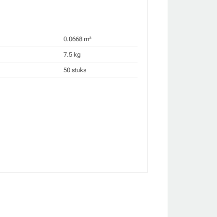
0.0668 m³
7.5 kg
50 stuks