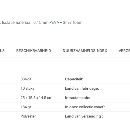
20
4 Kleuren (Aan een kant)
50
Digitale full colour transfer (Aan een kant)
es. Isolatiemateriaal: 0,15mm PEVA + 3mm foam.
100
Zonder opdruk
200
Upd
Kies jouw aantal :
ILS
BESCHIKBAARHEID
DUURZAAMHEIDSINDEX
VERZ
38429
Capaciteit:
10 stuks
Land van fabricage:
25 x 15.5 x 14.5 cm
Intrastat code:
184 gr
In onze collectie vanaf :
Polyester
Land van verzending :