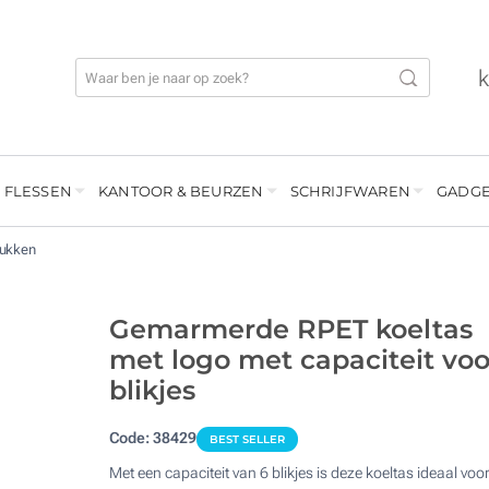
 FLESSEN
KANTOOR & BEURZEN
SCHRIJFWAREN
GADGE
rukken
Gemarmerde RPET koeltas
met logo met capaciteit voo
blikjes
Code:
38429
BEST SELLER
Met een capaciteit van 6 blikjes is deze koeltas ideaal voo