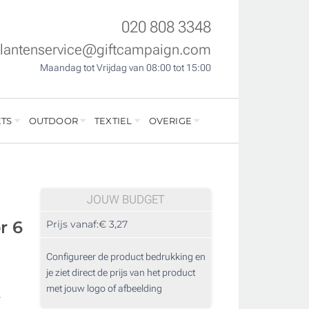
020 808 3348
klantenservice@giftcampaign.com
Maandag tot Vrijdag van 08:00 tot 15:00
TS
OUTDOOR
TEXTIEL
OVERIGE
JOUW BUDGET
r 6
Prijs vanaf:
€ 3,27
Configureer de product bedrukking en
je ziet direct de prijs van het product
met jouw logo of afbeelding
r