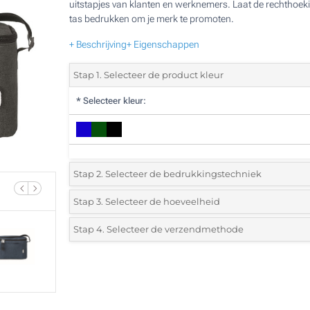
uitstapjes van klanten en werknemers. Laat de rechthoek
tas bedrukken om je merk te promoten.
+ Beschrijving
+ Eigenschappen
Stap 1. Selecteer de product kleur
*
Selecteer kleur:
Stap 2. Selecteer de bedrukkingstechniek
*
Selecteer de bedrukking en kleuren van het logo:
Stap 3. Selecteer de hoeveelheid
*
Selecteer uit de lijst of voeg het gewenste aantal in
Stap 4. Selecteer de verzendmethode
1 Kleur (Aan een kant)
Aantal
Standard
Prijs/eenheid
2 Kleuren (Aan een kant)
10
3 Kleuren (Aan een kant)