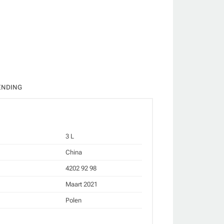
ate
ENDING
3 L
China
4202 92 98
Maart 2021
Polen