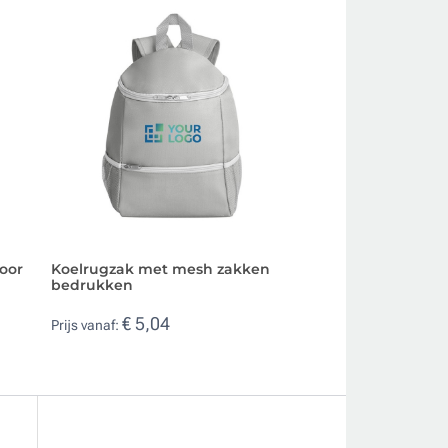
voor
Koelrugzak met mesh zakken
Koeler met trekk
bedrukken
kubuszak aan de 
relatiegeschenk
€ 5,04
Prijs vanaf:
€ 3,56
Prijs vanaf: