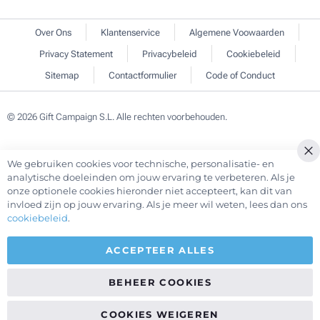
Over Ons
Klantenservice
Algemene Voowaarden
Privacy Statement
Privacybeleid
Cookiebeleid
Sitemap
Contactformulier
Code of Conduct
© 2026 Gift Campaign S.L. Alle rechten voorbehouden.
We gebruiken cookies voor technische, personalisatie- en
Cl
analytische doeleinden om jouw ervaring te verbeteren. Als je
Co
onze optionele cookies hieronder niet accepteert, kan dit van
Ba
invloed zijn op jouw ervaring. Als je meer wil weten, lees dan ons
cookiebeleid
.
ACCEPTEER ALLES
BEHEER COOKIES
COOKIES WEIGEREN