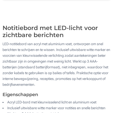
Doming (Op de houder)
200
Zonder opdruk
Update
Kies jouw aantal :
Notitiebord met LED-licht voor
zichtbare berichten
LED-notitiebord van acryl met aluminium voet, ontworpen om snel
berichten te schrijven en te wissen. Inclusief uitwisbare witte marker en
voorzien van kleurwisselende verlichting zodat aantekeningen beter
zichtbaar zijn in omgevingen met weinig licht. Werkt op 3 AAA-
batterijen (standaard batterijformaat), niet inbegrepen, waardoor het
zonder kabels te gebruiken is op balies of tafels. Praktische optie voor
interne bewegwijzering, recepties, promoties op het verkooppunt of
bedrijfsevenementen.
Eigenschappen
Acryl LED-bord met kleurwisselend licht en aluminium voet
Inclusief uitwisbare witte marker voor notities en snelle berichten