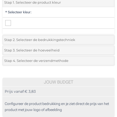
Stap 1. Selecteer de product kleur
*
Selecteer kleur:
Stap 2. Selecteer de bedrukkingstechniek
*
Selecteer de bedrukking en kleuren van het logo:
Stap 3. Selecteer de hoeveelheid
*
Selecteer uit de lijst of voeg het gewenste aantal in
Stap 4. Selecteer de verzendmethode
1 Kleur (Op de houder)
Aantal
Standard
Prijs/eenheid
2 Kleuren (Op de houder)
10
JOUW BUDGET
3 Kleuren (Op de houder)
Prijs vanaf:
€ 3,83
20
4 Kleuren (Op de houder)
50
Configureer de product bedrukking en je ziet direct de prijs van het
Digitaal full colour label (Op de houder)
product met jouw logo of afbeelding
100