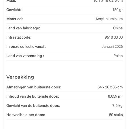
Maat:
16.1 x 10 x 2.6 cm
Gewicht:
150 gr
Materiaal:
Acryl, aluminium
Land van fabricage:
China
Intrastat code:
9610 00 00
In onze collectie vanaf :
Januari 2026
Land van verzending :
Polen
Verpakking
Afmetingen van buitenste doos:
54 x 26 x 35 cm
Inhoud van de buitenste doos:
0.059 m³
Gewicht van de buitenste doos:
7.5 kg
Hoeveelheid per doos:
50 stuks