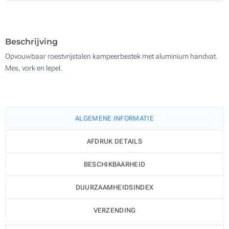
Zonder opdruk
200
Update
Kies jouw aantal :
Beschrijving
Opvouwbaar roestvrijstalen kampeerbestek met aluminium handvat.
Mes, vork en lepel.
ALGEMENE INFORMATIE
AFDRUK DETAILS
BESCHIKBAARHEID
DUURZAAMHEIDSINDEX
VERZENDING