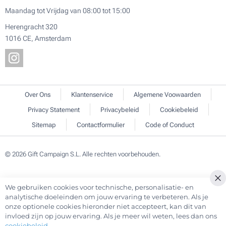
Maandag tot Vrijdag van 08:00 tot 15:00
Herengracht 320
1016 CE, Amsterdam
Over Ons
Klantenservice
Algemene Voowaarden
Privacy Statement
Privacybeleid
Cookiebeleid
Sitemap
Contactformulier
Code of Conduct
© 2026 Gift Campaign S.L. Alle rechten voorbehouden.
We gebruiken cookies voor technische, personalisatie- en
Cl
analytische doeleinden om jouw ervaring te verbeteren. Als je
Co
onze optionele cookies hieronder niet accepteert, kan dit van
Ba
invloed zijn op jouw ervaring. Als je meer wil weten, lees dan ons
cookiebeleid
.