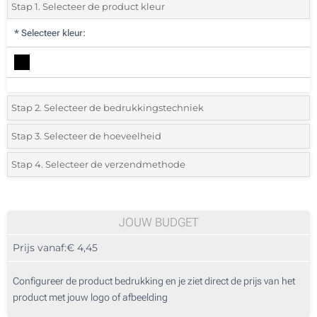
Stap 1. Selecteer de product kleur
*
Selecteer kleur:
Stap 2. Selecteer de bedrukkingstechniek
*
Selecteer de bedrukking en kleuren van het logo:
Stap 3. Selecteer de hoeveelheid
*
Selecteer uit de lijst of voeg het gewenste aantal in
Stap 4. Selecteer de verzendmethode
1 Kleur (Op de etui)
Aantal
Standard
Prijs/eenheid
2 Kleuren (Op de etui)
10
JOUW BUDGET
3 Kleuren (Op de etui)
Prijs vanaf:
€ 4,45
20
4 Kleuren (Op de etui)
50
Configureer de product bedrukking en je ziet direct de prijs van het
Digitale full colour transfer (Op de etui)
product met jouw logo of afbeelding
100