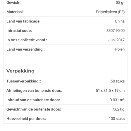
Gewicht:
82 gr
Materiaal:
Polyethyleen (PE)
Land van fabricage:
China
Intrastat code:
3307 90 00
In onze collectie vanaf :
Juni 2017
Land van verzending :
Polen
Verpakking
Tussenverpakking::
50 stuks
Afmetingen van buitenste doos:
51 x 31.5 x 19 cm
Inhoud van de buitenste doos:
0.031 m³
Gewicht van de buitenste doos:
7.62 kg
Hoeveelheid per doos:
100 stuks