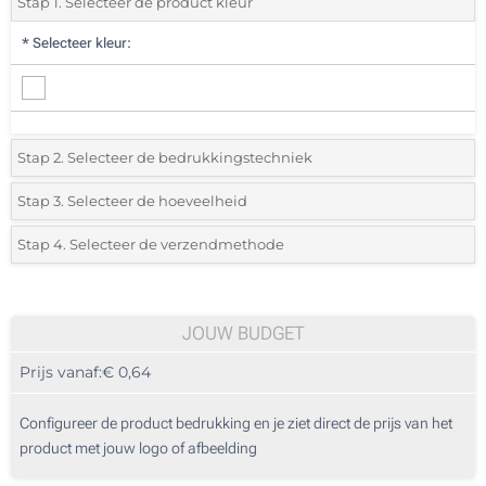
Stap 1. Selecteer de product kleur
*
Selecteer kleur:
Stap 2. Selecteer de bedrukkingstechniek
*
Selecteer de bedrukking en kleuren van het logo:
Stap 3. Selecteer de hoeveelheid
*
Selecteer uit de lijst of voeg het gewenste aantal in
Stap 4. Selecteer de verzendmethode
Digitaal full colour label (Voorkant)
Aantal
Standard
Prijs/eenheid
Zonder opdruk
25
JOUW BUDGET
Prijs vanaf:
€ 0,64
50
125
Configureer de product bedrukking en je ziet direct de prijs van het
product met jouw logo of afbeelding
250