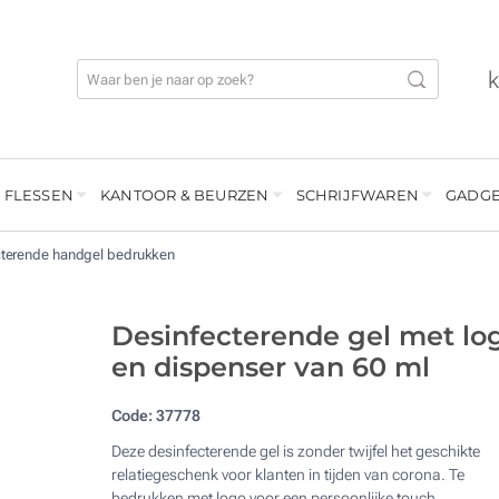
 FLESSEN
KANTOOR & BEURZEN
SCHRIJFWAREN
GADGE
cterende handgel bedrukken
Desinfecterende gel met lo
en dispenser van 60 ml
Code:
37778
Deze desinfecterende gel is zonder twijfel het geschikte
relatiegeschenk voor klanten in tijden van corona. Te
bedrukken met logo voor een persoonlijke touch.