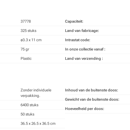
37778
Capaciteit:
325 stuks
Land van fabricage:
ø3.3 x 11 cm
Intrastat code:
75 gr
In onze collectie vanaf :
Plastic
Land van verzending :
Zonder individuele
Inhoud van de buitenste doos:
verpakking.
Gewicht van de buitenste doos:
6400 stuks
Hoeveelheid per doos:
50 stuks
36.5 x 26.5 x 36.5 cm