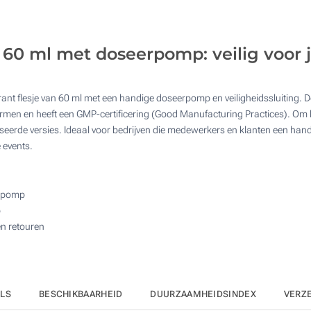
1625
3250
 60 ml met doseerpomp: veilig voor 
6500
Upd
Kies jouw aantal :
ant flesje van 60 ml met een handige doseerpomp en veiligheidssluiting. De 
ormen en heeft een GMP-certificering (Good Manufacturing Practices). Om h
seerde versies. Ideaal voor bedrijven die medewerkers en klanten een hand
 events.
erpomp
p
en retouren
ILS
BESCHIKBAARHEID
DUURZAAMHEIDSINDEX
VERZ