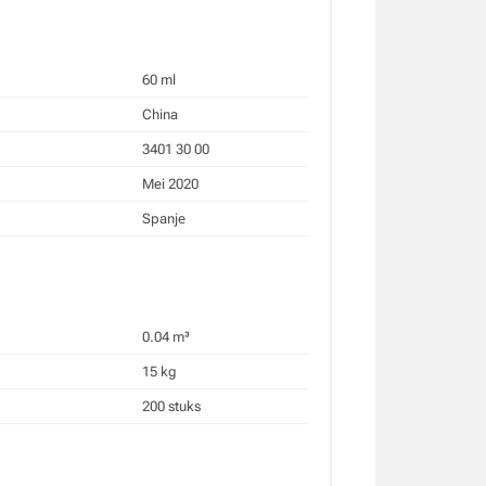
60 ml
China
3401 30 00
Mei 2020
Spanje
0.04 m³
15 kg
200 stuks