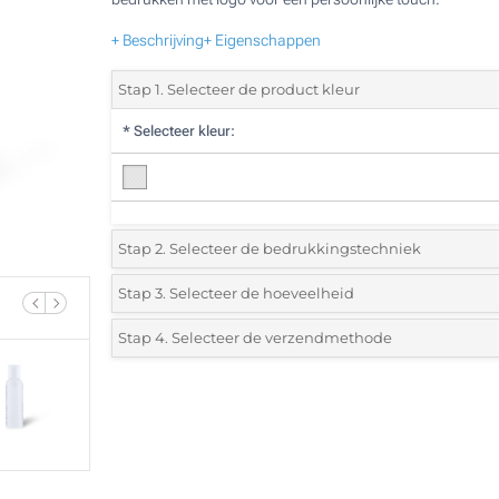
+ Beschrijving
+ Eigenschappen
Stap 1. Selecteer de product kleur
*
Selecteer kleur:
Stap 2. Selecteer de bedrukkingstechniek
*
Selecteer de bedrukking en kleuren van het logo:
Stap 3. Selecteer de hoeveelheid
*
Selecteer uit de lijst of voeg het gewenste aantal in
Stap 4. Selecteer de verzendmethode
1 Kleur (Aan een zijde)
Aantal
Standard
Prijs/eenheid
Zonder opdruk
325
650