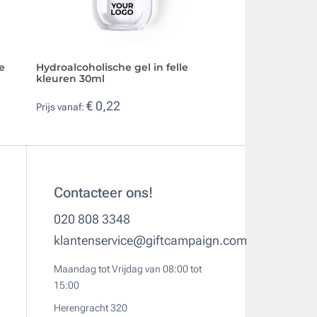
e
Hydroalcoholische gel in felle
Fles hydroalcohol
kleuren 30ml
karabijnhaak, 30 
€ 0,22
€ 0,34
Prijs vanaf:
Prijs vanaf:
Contacteer ons!
020 808 3348
klantenservice@giftcampaign.com
Maandag tot Vrijdag van 08:00 tot
15:00
Herengracht 320