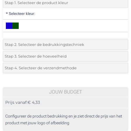
Stap 1. Selecteer de product kleur
*
Selecteer kleur:
Stap 2. Selecteer de bedrukkingstechniek
*
Selecteer de bedrukking en kleuren van het logo:
Stap 3. Selecteer de hoeveelheid
*
Selecteer uit de lijst of voeg het gewenste aantal in
Stap 4. Selecteer de verzendmethode
1 Kleur (Aan een kant)
Aantal
Standard
Prijs/eenheid
2 Kleuren (Aan een kant)
10
JOUW BUDGET
3 Kleuren (Aan een kant)
Prijs vanaf:
€ 4,33
20
4 Kleuren (Aan een kant)
50
Configureer de product bedrukking en je ziet direct de prijs van het
Lasergraveren (Op het deksel)
product met jouw logo of afbeelding
100