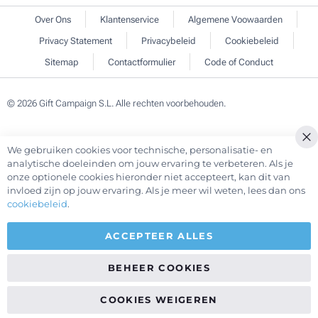
Over Ons
Klantenservice
Algemene Voowaarden
Privacy Statement
Privacybeleid
Cookiebeleid
Sitemap
Contactformulier
Code of Conduct
© 2026 Gift Campaign S.L. Alle rechten voorbehouden.
We gebruiken cookies voor technische, personalisatie- en
Cl
analytische doeleinden om jouw ervaring te verbeteren. Als je
Co
onze optionele cookies hieronder niet accepteert, kan dit van
Ba
invloed zijn op jouw ervaring. Als je meer wil weten, lees dan ons
cookiebeleid
.
ACCEPTEER ALLES
BEHEER COOKIES
COOKIES WEIGEREN