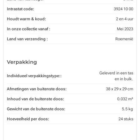
Intrastat code:
3924 10 00
Houdt warm & koud:
2 en 4 uur
In onze collectie vanaf :
Mei 2023
Land van verzending :
Roemenië
Verpakking
Geleverd in een tas
Individueel verpakkingstype::
en in bulk.
Afmetingen van buitenste doos:
38 x 29 x 29 cm
Inhoud van de buitenste doos:
0.032 m³
Gewicht van de buitenste doos:
5.5 kg
Hoeveelheid per doos:
24 stuks