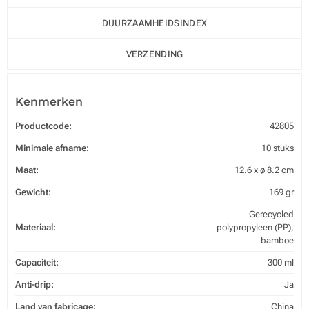
DUURZAAMHEIDSINDEX
VERZENDING
Kenmerken
Productcode:
42805
Minimale afname:
10 stuks
Maat:
12.6 x ø 8.2 cm
Gewicht:
169 gr
Gerecycled
Materiaal:
polypropyleen (PP),
bamboe
Capaciteit:
300 ml
Anti-drip:
Ja
Land van fabricage:
China